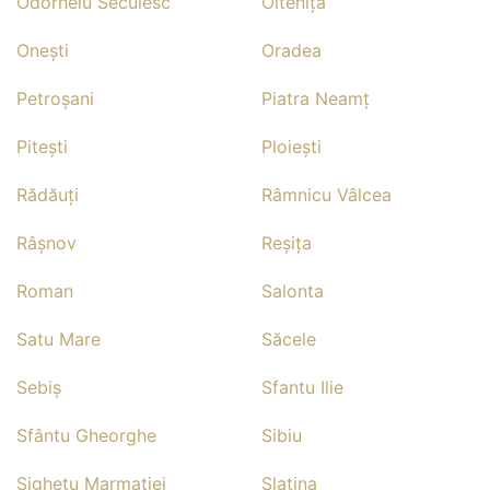
Odorheiu Secuiesc
Olteniţa
Oneşti
Oradea
Petroşani
Piatra Neamţ
Piteşti
Ploieşti
Rădăuţi
Râmnicu Vâlcea
Râşnov
Reşiţa
Roman
Salonta
Satu Mare
Săcele
Sebiş
Sfantu Ilie
Sfântu Gheorghe
Sibiu
Sighetu Marmaţiei
Slatina