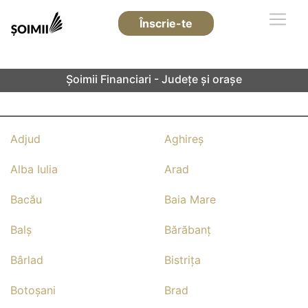
Înscrie-te
Șoimii Financiari - Județe și orașe
Adjud
Aghireş
Alba Iulia
Arad
Bacău
Baia Mare
Balş
Bărăbanţ
Bârlad
Bistriţa
Botoşani
Brad