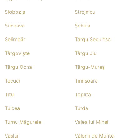
Slobozia
Strejnicu
Suceava
Şcheia
Şelimbăr
Targu Secuiesc
Târgovişte
Târgu Jiu
Târgu Ocna
Târgu-Mureş
Tecuci
Timişoara
Titu
Topliţa
Tulcea
Turda
Turnu Măgurele
Valea lui Mihai
Vaslui
Vălenii de Munte