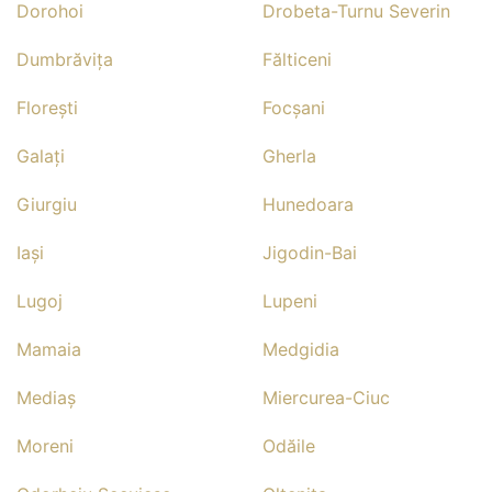
Dorohoi
Drobeta-Turnu Severin
Dumbrăviţa
Fălticeni
Floreşti
Focşani
Galaţi
Gherla
Giurgiu
Hunedoara
Iaşi
Jigodin-Bai
Lugoj
Lupeni
Mamaia
Medgidia
Mediaş
Miercurea-Ciuc
Moreni
Odăile