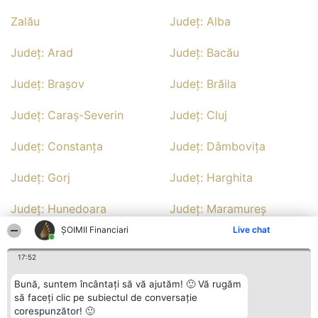
Zalău
Județ: Alba
Județ: Arad
Județ: Bacău
Județ: Braşov
Județ: Brăila
Județ: Caraş-Severin
Județ: Cluj
Județ: Constanţa
Județ: Dâmboviţa
Județ: Gorj
Județ: Harghita
Județ: Hunedoara
Județ: Maramureş
ȘOIMII Financiari
Live chat
Județ: Mureş
Județ: Prahova
17:52
Județ: Sălaj
Județ: Sibiu
Bună, suntem încântați să vă ajutăm! 🙂 Vă rugăm
să faceți clic pe subiectul de conversație
Județ: Suceava
Județ: Timiş
corespunzător! 🙂