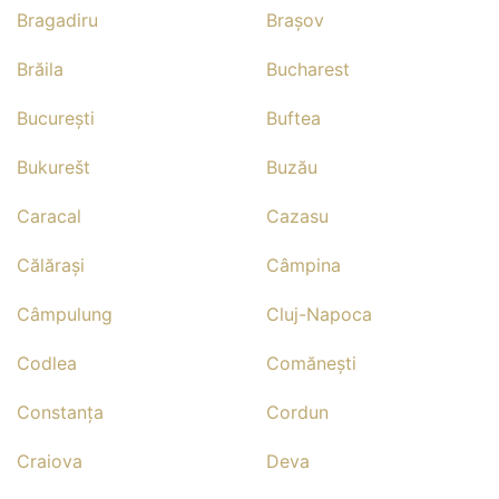
Bragadiru
Braşov
Brăila
Bucharest
Bucureşti
Buftea
Bukurešt
Buzău
Caracal
Cazasu
Călăraşi
Câmpina
Câmpulung
Cluj-Napoca
Codlea
Comăneşti
Constanţa
Cordun
Craiova
Deva