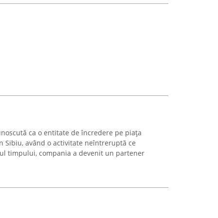
oscută ca o entitate de încredere pe piața
n Sibiu, având o activitate neîntreruptă ce
ul timpului, compania a devenit un partener