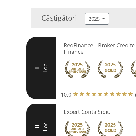
Câștigători
2025
RedFinance - Broker Credite
Finance
Loc
I
10.0
Expert Conta Sibiu
Loc
II