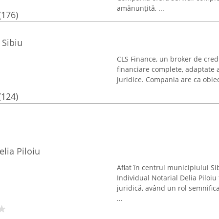
amănunțită, ...
(176)
 Sibiu
CLS Finance, un broker de credi
financiare complete, adaptate at
juridice. Compania are ca obiecti
(124)
elia Piloiu
Aflat în centrul municipiului Si
Individual Notarial Delia Piloiu
juridică, având un rol semnificat
...