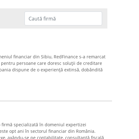
eniul financiar din Sibiu, RedFinance s-a remarcat
 pentru persoane care doresc soluții de creditare
pania dispune de o experiență extinsă, dobândită
 firmă specializată în domeniul expertizei
este opt ani în sectorul financiar din România.
e, axându-se pe contabilitate, consultanță fiscală