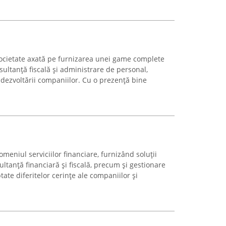
cietate axată pe furnizarea unei game complete
nsultanță fiscală și administrare de personal,
 dezvoltării companiilor. Cu o prezență bine
meniul serviciilor financiare, furnizând soluții
ultanță financiară și fiscală, precum și gestionare
ate diferitelor cerințe ale companiilor și