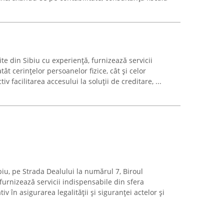
te din Sibiu cu experiență, furnizează servicii
ât cerințelor persoanelor fizice, cât și celor
v facilitarea accesului la soluții de creditare, ...
biu, pe Strada Dealului la numărul 7, Biroul
 furnizează servicii indispensabile din sfera
iv în asigurarea legalității și siguranței actelor și