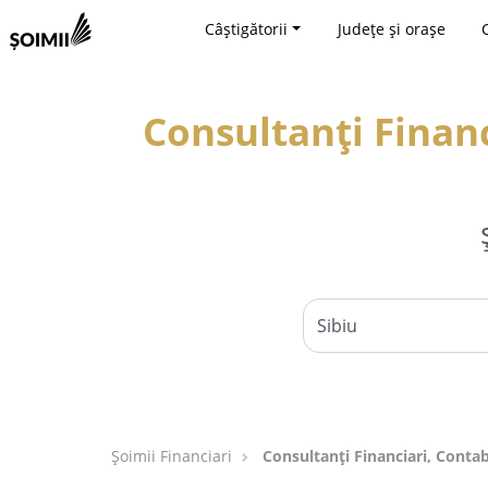
Câștigătorii
Județe și orașe
Consultanți Financ
Șoimii Financiari
Consultanți Financiari, Contab