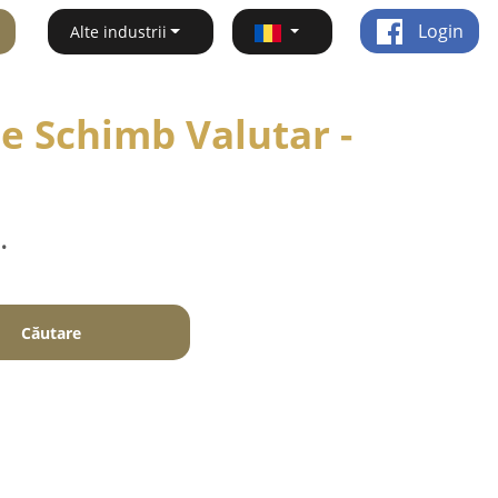
Login
Alte industrii
de Schimb Valutar -
.
Căutare