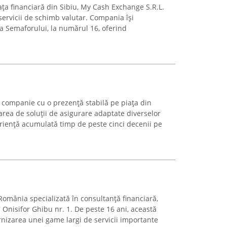
ața financiară din Sibiu, My Cash Exchange S.R.L.
servicii de schimb valutar. Compania își
da Semaforului, la numărul 16, oferind
o companie cu o prezență stabilă pe piața din
area de soluții de asigurare adaptate diverselor
periență acumulată timp de peste cinci decenii pe
România specializată în consultanță financiară,
 Onisifor Ghibu nr. 1. De peste 16 ani, această
nizarea unei game largi de servicii importante