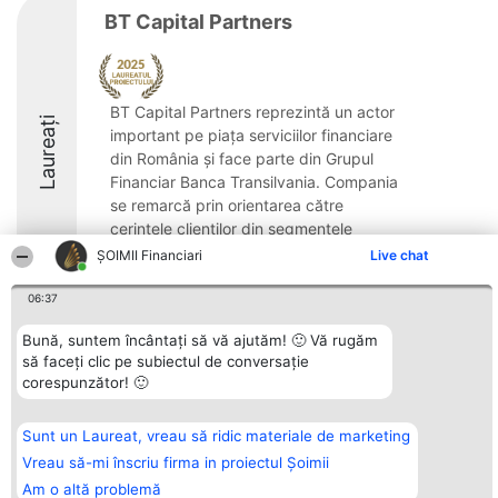
BT Capital Partners
BT Capital Partners reprezintă un actor
Laureați
important pe piața serviciilor financiare
din România și face parte din Grupul
Financiar Banca Transilvania. Compania
se remarcă prin orientarea către
cerințele clienților din segmentele
corporative și ...
ȘOIMII Financiari
Live chat
8.4
06:37
Bună, suntem încântați să vă ajutăm! 🙂 Vă rugăm
să faceți clic pe subiectul de conversație
Organizator Ranking
Plebiscyt
Contact
corespunzător! 🙂
BRIGHT SOLUTIONS BR SRL
Câștigătorii
Contact
Aleea Timisul De Sus 2 Bl. A30
Lista Tuturor
Sc. A Et. 4 Ap. 13 Cod 061952
Laureaților
Sunt un Laureat, vreau să ridic materiale de marketing
București
Reguli
CUI 36737675
Statut
Vreau să-mi înscriu firma in proiectul Șoimii
tel: +40 770 990 492
Politica de
Am o altă problemă
confidențialitate