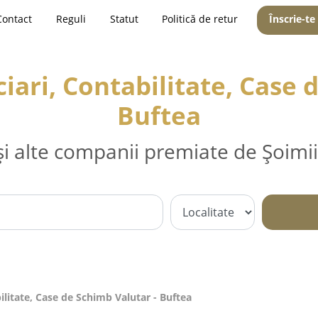
Contact
Reguli
Statut
Politică de retur
Înscrie-te
iari, Contabilitate, Case 
Buftea
și alte companii premiate de Șoimii
ilitate, Case de Schimb Valutar - Buftea