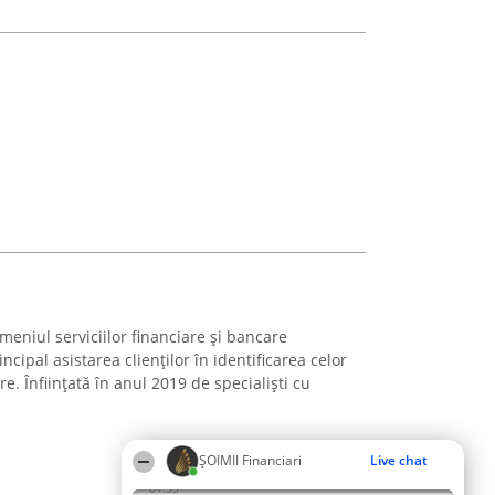
eniul serviciilor financiare și bancare
ncipal asistarea clienților în identificarea celor
re. Înființată în anul 2019 de specialiști cu
ȘOIMII Financiari
Live chat
01:55