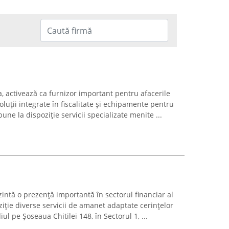
a, activează ca furnizor important pentru afacerile
oluții integrate în fiscalitate și echipamente pentru
e la dispoziție servicii specializate menite ...
intă o prezență importantă în sectorul financiar al
iție diverse servicii de amanet adaptate cerințelor
iul pe Șoseaua Chitilei 148, în Sectorul 1, ...