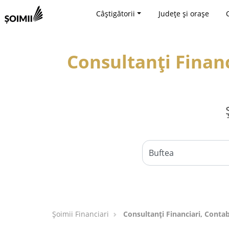
Câștigătorii
Județe și orașe
Consultanți Financ
Șoimii Financiari
Consultanți Financiari, Contab