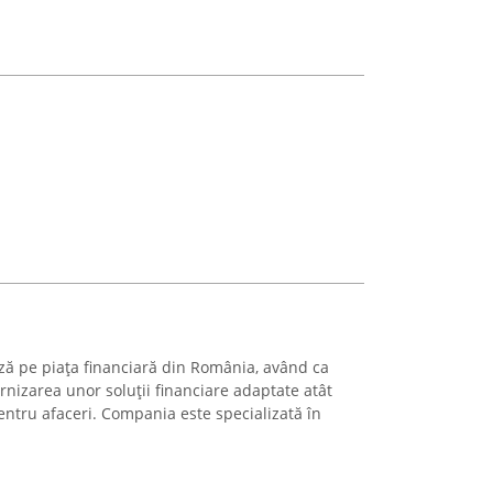
ă pe piața financiară din România, având ca
urnizarea unor soluții financiare adaptate atât
pentru afaceri. Compania este specializată în