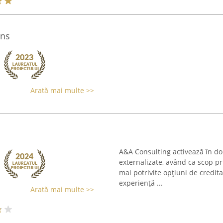
ons
Arată mai multe >>
A&A Consulting activează în dom
externalizate, având ca scop pri
mai potrivite opțiuni de credita
experiență ...
Arată mai multe >>