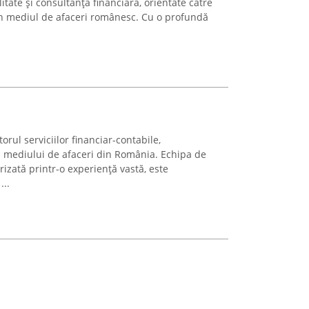
litate și consultanță financiară, orientate către
din mediul de afaceri românesc. Cu o profundă
ul serviciilor financiar-contabile,
 mediului de afaceri din România. Echipa de
rizată printr-o experiență vastă, este
...