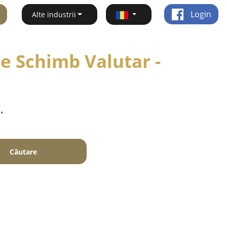
Login
Alte industrii
de Schimb Valutar -
.
Căutare