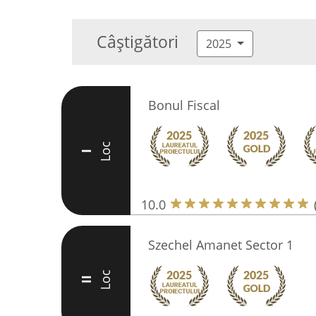
Câștigători
2025
Bonul Fiscal
Loc
I
10.0
Szechel Amanet Sector 1
Loc
II