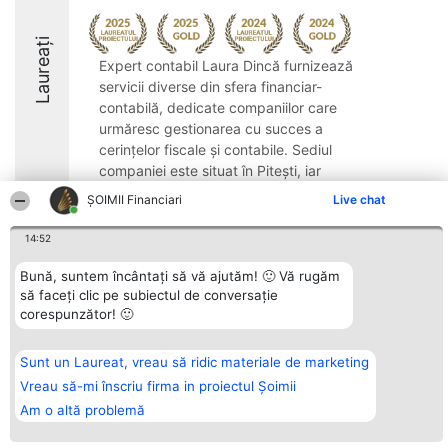
Laureați
Expert contabil Laura Dincă furnizează
servicii diverse din sfera financiar-
contabilă, dedicate companiilor care
urmăresc gestionarea cu succes a
cerințelor fiscale și contabile. Sediul
companiei este situat în Pitești, iar
recunoașterea sa ...
ȘOIMII Financiari
Live chat
9.3
14:52
Bună, suntem încântați să vă ajutăm! 🙂 Vă rugăm
să faceți clic pe subiectul de conversație
Organizator Ranking
Plebiscyt
Contact
corespunzător! 🙂
BRIGHT SOLUTIONS BR SRL
Câștigătorii
Contact
Aleea Timisul De Sus 2 Bl. A30
Lista Tuturor
Sc. A Et. 4 Ap. 13 Cod 061952
Laureaților
București
Reguli
Sunt un Laureat, vreau să ridic materiale de marketing
CUI 36737675
Statut
Vreau să-mi înscriu firma in proiectul Șoimii
tel: +40 770 990 492
Politica de
confidențialitate
Am o altă problemă