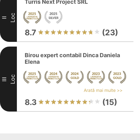
Turris Next Project SRL
Loc
II
8.7
(23)
Birou expert contabil Dinca Daniela
Elena
Loc
III
Arată mai multe >>
8.3
(15)