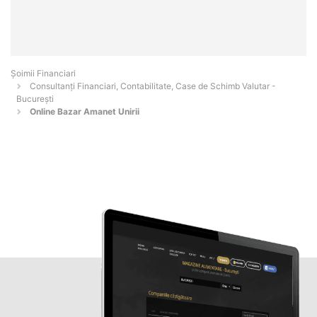
Șoimii Financiari
Consultanți Financiari, Contabilitate, Case de Schimb Valutar -
Bucureşti
Online Bazar Amanet Unirii