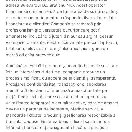
adresa Bulevardul I.C. Brătianu Nr.7. Acest operator
financiar se concentrează pe furnizarea de soluții rapide și
discrete, concepute pentru a răspunde diverselor cerințe
financiare ale clienților. Compania se remarcă prin
profesionalism și diversitatea bunurilor care pot fi
amanetate, incluzând bijuterii din aur sau argint, ceasuri
valoroase, diamante, electronice variate precum laptopuri,
telefoane, televizoare, dar și electrocasnice, genți de
marcă ori chiar autovehicule.
Ameninând evaluări prompte și acordând sumele solicitate
într-un interval scurt de timp, compania propune un
proces simplificat, cu accent pe eficiență și transparență.
Protejarea confidențialității tranzacțiilor și abordarea
atentă față de clienți diferențiază această unitate pe
piață. Pentru situații care solicită fonduri urgente sau
valorificarea temporară a anumitor active, casa de amanet
devine un partener de încredere, oferind servicii la
standarde ridicate, precum și gestionarea responsabilă a
bunurilor depuse. Emiterea bonului fiscal sau a facturii
întărește transparența și siguranța fiecărei operațiuni.