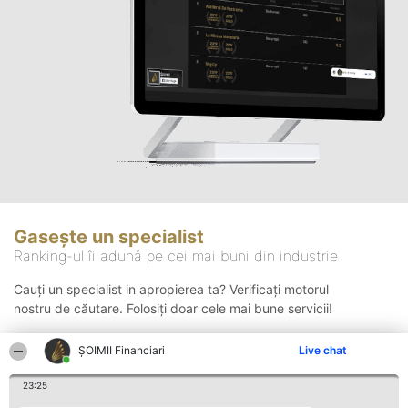
Gasește un specialist
Ranking-ul îi adună pe cei mai buni din industrie
Cauți un specialist in apropierea ta? Verificați motorul
nostru de căutare. Folosiți doar cele mai bune servicii!
ȘOIMII Financiari
Live chat
Căutare
23:25