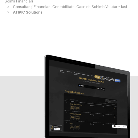
Șoimii Financiari
Consultanți Financiari, Contabilitate, Case de Schimb Valutar - Iaşi
ATIPIC Solutions