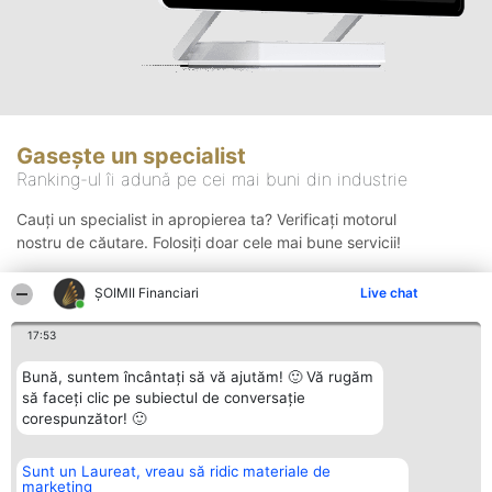
Gasește un specialist
Ranking-ul îi adună pe cei mai buni din industrie
Cauți un specialist in apropierea ta? Verificați motorul
nostru de căutare. Folosiți doar cele mai bune servicii!
ȘOIMII Financiari
Live chat
Căutare
17:53
Bună, suntem încântați să vă ajutăm! 🙂 Vă rugăm
să faceți clic pe subiectul de conversație
corespunzător! 🙂
Sunt un Laureat, vreau să ridic materiale de
Organizator Ranking
Plebiscyt
Contact
marketing
BRIGHT SOLUTIONS BR SRL
Câștigătorii
Contact