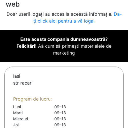
web
Doar userii logați au acces la această informație.
Da-
ți click aici pentru a vă loga.
Este acesta compania dumneavoastră
?
Felicitări!
Aă cum să primești materialele de
marketing
Iaşi
str racari
Program de lucru:
Luni
09–18
Marți
09–18
Miercuri
09–18
Joi
09–18