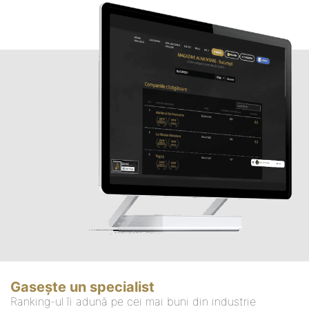
Gasește un specialist
Ranking-ul îi adună pe cei mai buni din industrie