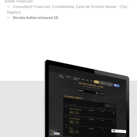
Șoimii Financiari
Consultanți Financiari, Contabilitate, Case de Schimb Valutar - Cluj-
Napoca
Strada Antim Ivireanul 28