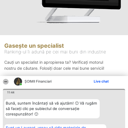
Gasește un specialist
Ranking-ul îi adună pe cei mai buni din industrie
Cauți un specialist in apropierea ta? Verificați motorul
nostru de căutare. Folosiți doar cele mai bune servicii!
ȘOIMII Financiari
Live chat
Căutare
11:44
Bună, suntem încântați să vă ajutăm! 🙂 Vă rugăm
să faceți clic pe subiectul de conversație
corespunzător! 🙂
Sunt un Laureat, vreau să ridic materiale de