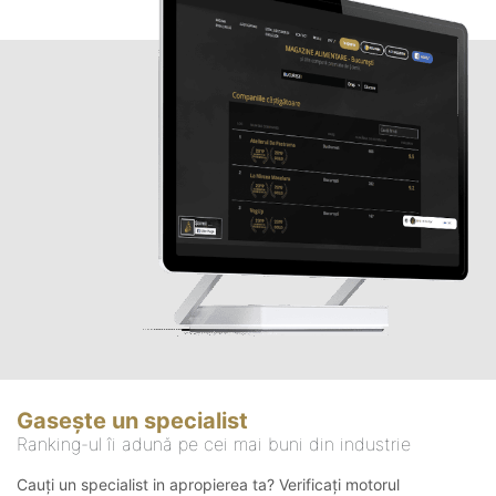
Gasește un specialist
Ranking-ul îi adună pe cei mai buni din industrie
Cauți un specialist in apropierea ta? Verificați motorul