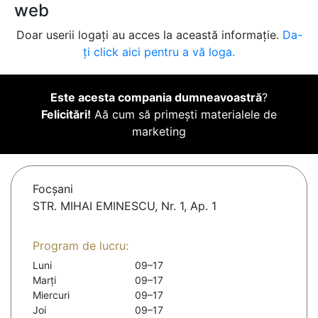
web
Doar userii logați au acces la această informație.
Da-
ți click aici pentru a vă loga.
Este acesta compania dumneavoastră
?
Felicitări!
Aă cum să primești materialele de
marketing
Focşani
STR. MIHAI EMINESCU, Nr. 1, Ap. 1
Program de lucru:
Luni
09–17
Marți
09–17
Miercuri
09–17
Joi
09–17