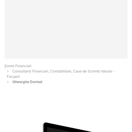
Șoimii Financiari
Consultanți Financiari, Contabilitate, Case de Schimb Valutar -
Focşani
Gheorghe Dorinel