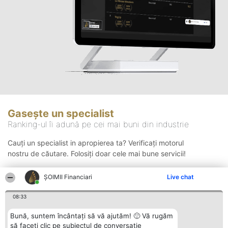
Gasește un specialist
Ranking-ul îi adună pe cei mai buni din industrie
Cauți un specialist in apropierea ta? Verificați motorul
nostru de căutare. Folosiți doar cele mai bune servicii!
ȘOIMII Financiari
Live chat
Căutare
08:33
Bună, suntem încântați să vă ajutăm! 🙂 Vă rugăm
să faceți clic pe subiectul de conversație