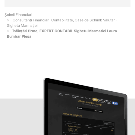
Șoimii Financiari
Consultanți Financiari, Contabilitate, Case de Schimb Valutar -
Sighetu Marmaţiei
Înființări firme, EXPERT CONTABIL Sighetu Marmatiei Laura
Bumbar Plesa