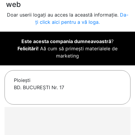
web
Doar userii logați au acces la această informație.
Da-
ți click aici pentru a vă loga.
Este acesta compania dumneavoastră
?
Felicitări!
Aă cum să primești materialele de
marketing
Ploieşti
BD. BUCUREŞTI Nr. 17