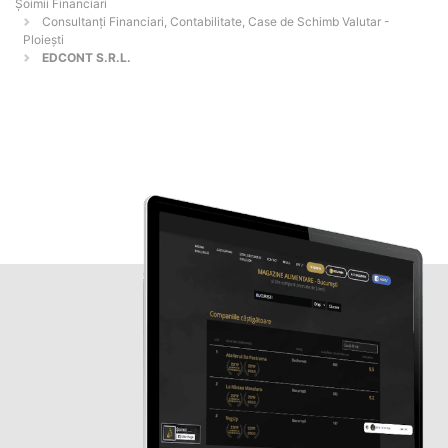
Șoimii Financiari
Consultanți Financiari, Contabilitate, Case de Schimb Valutar -
Ploieşti
EDCONT S.R.L.