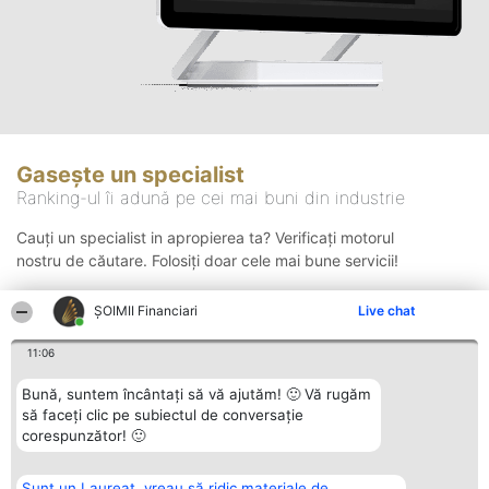
Gasește un specialist
Ranking-ul îi adună pe cei mai buni din industrie
Cauți un specialist in apropierea ta? Verificați motorul
nostru de căutare. Folosiți doar cele mai bune servicii!
ȘOIMII Financiari
Live chat
Căutare
11:06
Bună, suntem încântați să vă ajutăm! 🙂 Vă rugăm
să faceți clic pe subiectul de conversație
corespunzător! 🙂
Sunt un Laureat, vreau să ridic materiale de