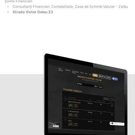
Șoimii Financiari
Consultanți Financiari, Contabilitate, Case de Schimb Valutar - Zalău
Strada Victor Deleu 23