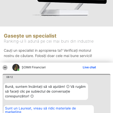
Gasește un specialist
Ranking-ul îi adună pe cei mai buni din industrie
Cauți un specialist in apropierea ta? Verificați motorul
nostru de căutare. Folosiți doar cele mai bune servicii!
ȘOIMII Financiari
Live chat
Căutare
08:12
Bună, suntem încântați să vă ajutăm! 🙂 Vă rugăm
să faceți clic pe subiectul de conversație
corespunzător! 🙂
Sunt un Laureat, vreau să ridic materiale de
Organizator Ranking
Plebiscyt
Contact
marketing
BRIGHT SOLUTIONS BR SRL
Câștigătorii
Contact