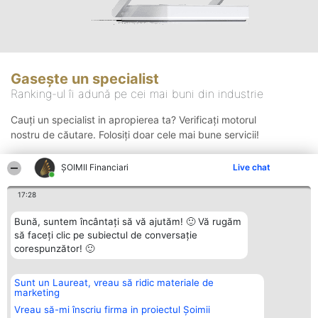
Gasește un specialist
Ranking-ul îi adună pe cei mai buni din industrie
Cauți un specialist in apropierea ta? Verificați motorul
nostru de căutare. Folosiți doar cele mai bune servicii!
ȘOIMII Financiari
Live chat
Căutare
17:28
Bună, suntem încântați să vă ajutăm! 🙂 Vă rugăm
să faceți clic pe subiectul de conversație
corespunzător! 🙂
Sunt un Laureat, vreau să ridic materiale de
Organizator Ranking
Plebiscyt
Contact
marketing
BRIGHT SOLUTIONS BR SRL
Câștigătorii
Contact
Aleea Timisul De Sus 2 Bl. A30
Lista Tuturor
Vreau să-mi înscriu firma in proiectul Șoimii
Sc. A Et. 4 Ap. 13 Cod 061952
Laureaților