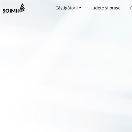
Câștigătorii
Județe și orașe