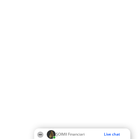
ȘOIMII Financiari
Live chat