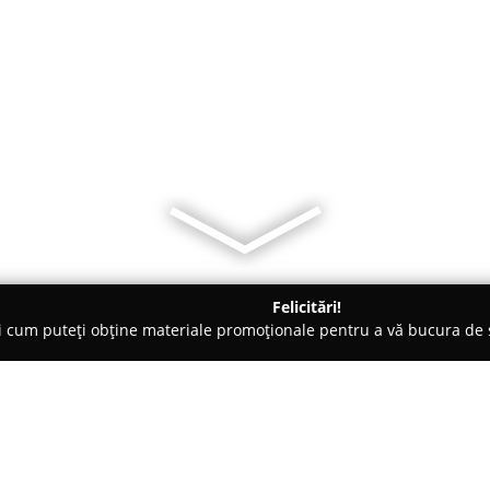
Felicitări!
ți cum puteți obține materiale promoționale pentru a vă bucura d
ilitate, Case de Schimb Valutar - Oradea
CARMEN TARALUNGA 