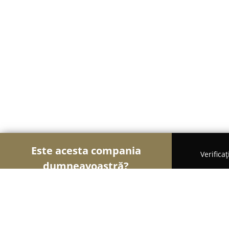
Este acesta compania
Verifica
dumneavoastră?
Șoimii Financiari
Consultanți Financiari, Contab