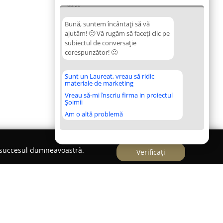
08:20
Bună, suntem încântați să vă
ajutăm! 🙂 Vă rugăm să faceți clic pe
subiectul de conversație
corespunzător! 🙂
Sunt un Laureat, vreau să ridic
materiale de marketing
Vreau să-mi înscriu firma in proiectul
Șoimii
Am o altă problemă
e succesul dumneavoastră.
Verificați
EVALUATOR AUTORIZAT