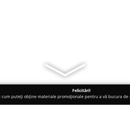
Felicitări!
ți cum puteți obține materiale promoționale pentru a vă bucura d
litate, Case de Schimb Valutar - Tulcea
CABINET CONTABIL AN