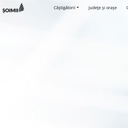
Câștigătorii
Județe și orașe