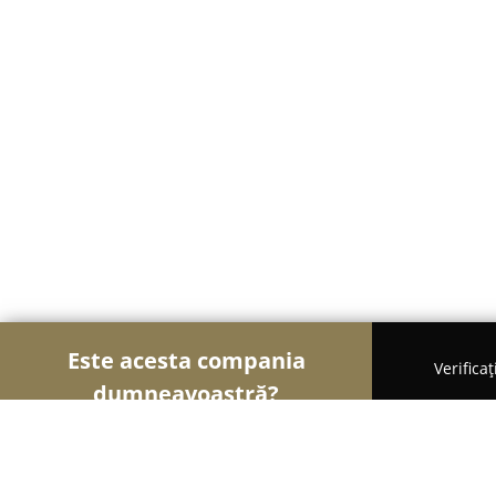
Este acesta compania
Verifica
dumneavoastră?
Șoimii Financiari
Consultanți Financiari, Contabi