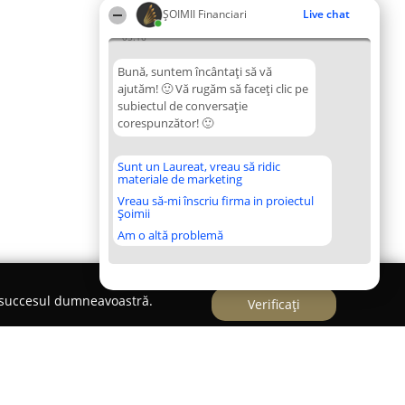
ȘOIMII Financiari
Live chat
05:16
Bună, suntem încântați să vă
ajutăm! 🙂 Vă rugăm să faceți clic pe
subiectul de conversație
corespunzător! 🙂
Sunt un Laureat, vreau să ridic
materiale de marketing
Vreau să-mi înscriu firma in proiectul
Șoimii
Am o altă problemă
e succesul dumneavoastră.
Verificați
DREI MARIA