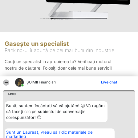
Gasește un specialist
Ranking-ul îi adună pe cei mai buni din industrie
Cauți un specialist in apropierea ta? Verificați motorul
nostru de căutare. Folosiți doar cele mai bune servicii!
ȘOIMII Financiari
Live chat
Căutare
14:09
Bună, suntem încântați să vă ajutăm! 🙂 Vă rugăm
să faceți clic pe subiectul de conversație
corespunzător! 🙂
Sunt un Laureat, vreau să ridic materiale de
Organizator Ranking
Plebiscyt
Contact
marketing
BRIGHT SOLUTIONS BR SRL
Câștigătorii
Contact