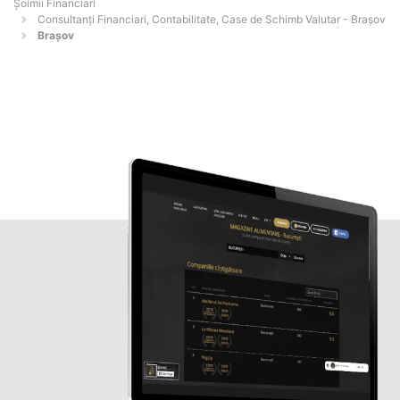
Șoimii Financiari
Consultanți Financiari, Contabilitate, Case de Schimb Valutar - Braşov
Brașov