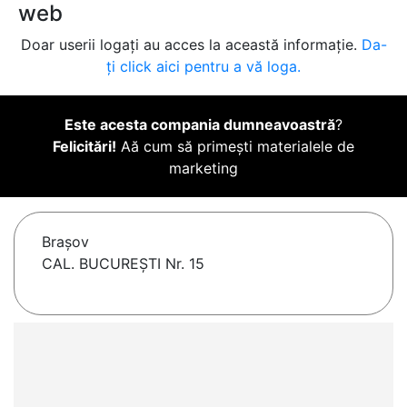
web
Doar userii logați au acces la această informație.
Da-
ți click aici pentru a vă loga.
Este acesta compania dumneavoastră
?
Felicitări!
Aă cum să primești materialele de
marketing
Braşov
CAL. BUCUREŞTI Nr. 15