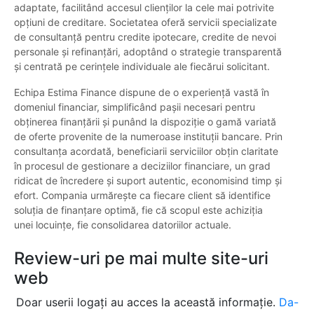
adaptate, facilitând accesul clienților la cele mai potrivite
opțiuni de creditare. Societatea oferă servicii specializate
de consultanță pentru credite ipotecare, credite de nevoi
personale și refinanțări, adoptând o strategie transparentă
și centrată pe cerințele individuale ale fiecărui solicitant.
Echipa Estima Finance dispune de o experiență vastă în
domeniul financiar, simplificând pașii necesari pentru
obținerea finanțării și punând la dispoziție o gamă variată
de oferte provenite de la numeroase instituții bancare. Prin
consultanța acordată, beneficiarii serviciilor obțin claritate
în procesul de gestionare a deciziilor financiare, un grad
ridicat de încredere și suport autentic, economisind timp și
efort. Compania urmărește ca fiecare client să identifice
soluția de finanțare optimă, fie că scopul este achiziția
unei locuințe, fie consolidarea datoriilor actuale.
Review-uri pe mai multe site-uri
web
Doar userii logați au acces la această informație.
Da-