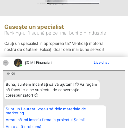
Gasește un specialist
Ranking-ul îi adună pe cei mai buni din industrie
Cauți un specialist in apropierea ta? Verificați motorul
nostru de căutare. Folosiți doar cele mai bune servicii!
ȘOIMII Financiari
Live chat
Căutare
04:00
Bună, suntem încântați să vă ajutăm! 🙂 Vă rugăm
să faceți clic pe subiectul de conversație
corespunzător! 🙂
Sunt un Laureat, vreau să ridic materiale de
Organizator Ranking
Plebiscyt
Contact
marketing
BRIGHT SOLUTIONS BR SRL
Câștigătorii
Contact
Aleea Timisul De Sus 2 Bl. A30
Lista Tuturor
Vreau să-mi înscriu firma in proiectul Șoimii
Sc. A Et. 4 Ap. 13 Cod 061952
Laureaților
Am o altă problemă
București
Reguli