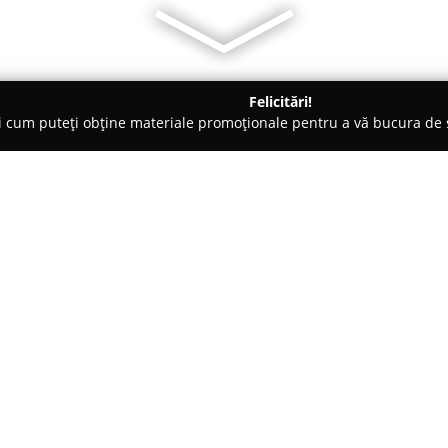
Felicitări!
ți cum puteți obține materiale promoționale pentru a vă bucura d
litate, Case de Schimb Valutar - Arad
Quartz-Asig Broker
Despre companie:
Quartz-Asig Broker
este o firm
experiență acumulată pe parcur
Aceasta furnizează o gamă exti
clienții persoane fizice, cât și
particularităților fiecărui client.