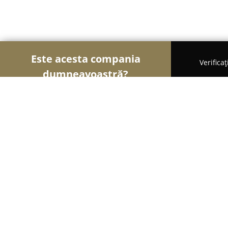
Este acesta compania
Verifica
dumneavoastră?
Șoimii Financiari
Consultanți Financiari, Contabi
Quartz-Asig Broker
9.4
(28)
Arad, Poetului,nr.66