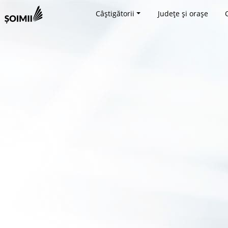
Câștigătorii
Județe și orașe