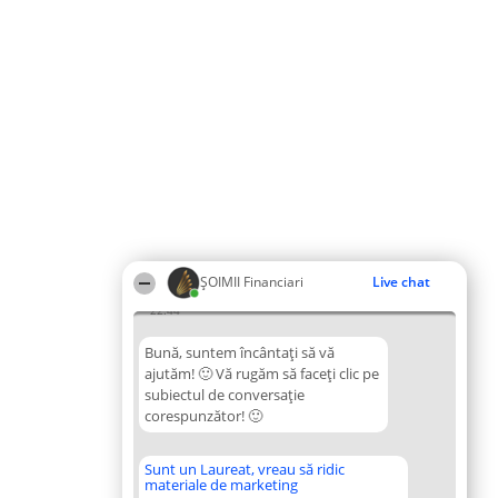
ȘOIMII Financiari
Live chat
22:44
Bună, suntem încântați să vă
ajutăm! 🙂 Vă rugăm să faceți clic pe
subiectul de conversație
corespunzător! 🙂
Sunt un Laureat, vreau să ridic
materiale de marketing