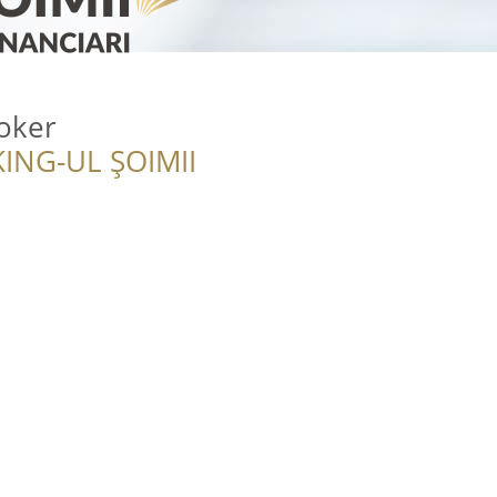
oker
ING-UL ȘOIMII