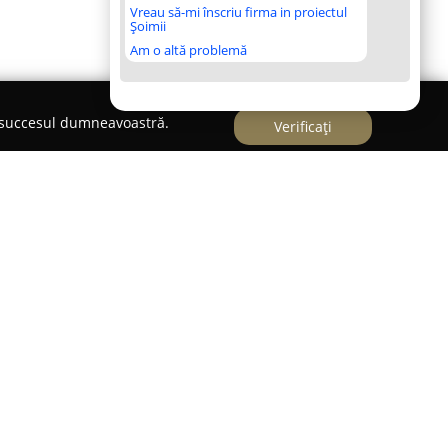
Vreau să-mi înscriu firma in proiectul
Șoimii
Am o altă problemă
e succesul dumneavoastră.
Verificați
ă specializată în brokeraj de asigurări, cu o
sul a peste două decenii în industria financiară.
nsă de servicii de asigurare, adaptate atât pentru
 pentru companii, oferind soluții care răspund