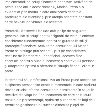
implementării de soluții financiare adaptate. Activând de
peste zece ani în acest domeniu, Marian Preda s-a
evidențiat prin modul în care analizează cerințele
particulare ale clienților și prin atenția orientată constant
către nevoile individuale ale acestora.
Portofoliul de servicii include atât polițe de asigurare
generală, cât și soluții pentru asigurări de viață, elemente
considerate fundamentale pentru asigurarea liniștii și
protecției financiare. Activitatea consultantului Marian
Preda se distinge prin accentul pus pe consolidarea
relațiilor de încredere cu beneficiarii, acestea fiind
esențiale pentru o bună cunoaștere a contextului personal
și adaptarea optimă a ofertelor la situația fiecărui client în
parte.
În demersul său profesional, Marian Preda pune accent pe
susținerea persoanelor exact la momentele în care sprijinul
devine crucial, oferind consultanță consistentă în situațiile
decisive din viața lor. Recunoașterea de care se bucură
rezultă din perseverență, optimism și răbdare, calități ce îi
permit să gestioneze cu succes dinamica pieței de