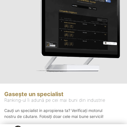
Gasește un specialist
Ranking-ul îi adună pe cei mai buni din industrie
Cauți un specialist in apropierea ta? Verificați motorul
nostru de căutare. Folosiți doar cele mai bune servicii!