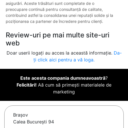
asigurări. Aceste trăsături sunt completate de o
preocupare continuă pentru consultanță de calitate,
contribuind astfel la consolidarea unei reputații solide și la
poziționarea ca partener de încredere pentru clienți.
Review-uri pe mai multe site-uri
web
Doar userii logați au acces la această informație.
Da-
ți click aici pentru a vă loga.
Este acesta compania dumneavoastră
?
Felicitări!
Aă cum să primești materialele de
marketing
Braşov
Calea București 94