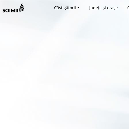
Câștigătorii
Județe și orașe