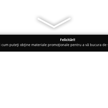
Felicitări!
ți cum puteți obține materiale promoționale pentru a vă bucura d
litate, Case de Schimb Valutar - Târgovişte
DFA Credit
Despre companie:
DFA Credit
funcționează ca int
accesului la diverse forme de fi
Târgoviște, pe Bulevardul I.C. B