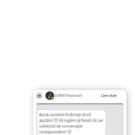
ȘOIMII Financiari
Live chat
04:03
Bună, suntem încântați să vă
ajutăm! 🙂 Vă rugăm să faceți clic pe
subiectul de conversație
corespunzător! 🙂