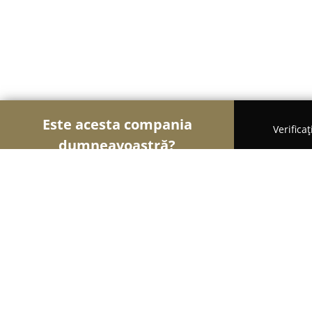
Este acesta compania
Verifica
dumneavoastră?
Șoimii Financiari
Consultanți Financiari, Contabi
DFA Credit