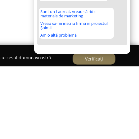
Sunt un Laureat, vreau să ridic
materiale de marketing
Vreau să-mi înscriu firma in proiectul
Șoimii
Am o altă problemă
e succesul dumneavoastră.
Verificați
ermediar de credite, având ca scop facilitarea
nanțare pentru clienți. Cu sediul situat în
rătianu, la numărul 165, în cadrul Edificiului