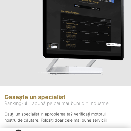
Gasește un specialist
Ranking-ul îi adună pe cei mai buni din industrie
Cauți un specialist in apropierea ta? Verificați motorul
nostru de căutare. Folosiți doar cele mai bune servicii!