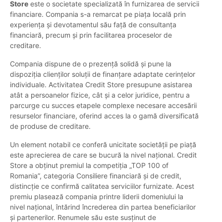
Store
este o societate specializată în furnizarea de servicii
financiare. Compania s-a remarcat pe piața locală prin
experiența și devotamentul său față de consultanța
financiară, precum și prin facilitarea proceselor de
creditare.
Compania dispune de o prezență solidă și pune la
dispoziția clienților soluții de finanțare adaptate cerințelor
individuale. Activitatea Credit Store presupune asistarea
atât a persoanelor fizice, cât și a celor juridice, pentru a
parcurge cu succes etapele complexe necesare accesării
resurselor financiare, oferind acces la o gamă diversificată
de produse de creditare.
Un element notabil ce conferă unicitate societății pe piață
este aprecierea de care se bucură la nivel național. Credit
Store a obținut premiul la competiția „TOP 100 of
Romania”, categoria Consiliere financiară și de credit,
distincție ce confirmă calitatea serviciilor furnizate. Acest
premiu plasează compania printre liderii domeniului la
nivel național, întărind încrederea din partea beneficiarilor
și partenerilor. Renumele său este susținut de