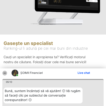
Gasește un specialist
Ranking-ul îi adună pe cei mai buni din industrie
Cauți un specialist in apropierea ta? Verificați motorul
nostru de căutare. Folosiți doar cele mai bune servicii!
ȘOIMII Financiari
Live chat
Căutare
05:10
Bună, suntem încântați să vă ajutăm! 🙂 Vă rugăm
să faceți clic pe subiectul de conversație
corespunzător! 🙂