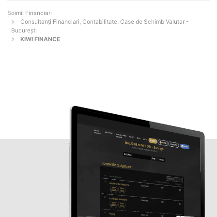
Șoimii Financiari
Consultanți Financiari, Contabilitate, Case de Schimb Valutar -
Bucureşti
KIWI FINANCE