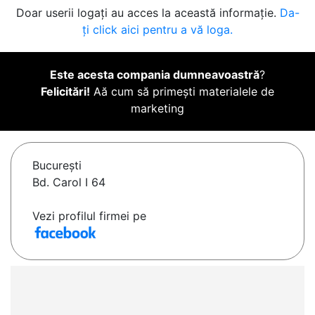
Doar userii logați au acces la această informație.
Da-
ți click aici pentru a vă loga.
Este acesta compania dumneavoastră
?
Felicitări!
Aă cum să primești materialele de
marketing
Bucureşti
Bd. Carol I 64
Vezi profilul firmei pe