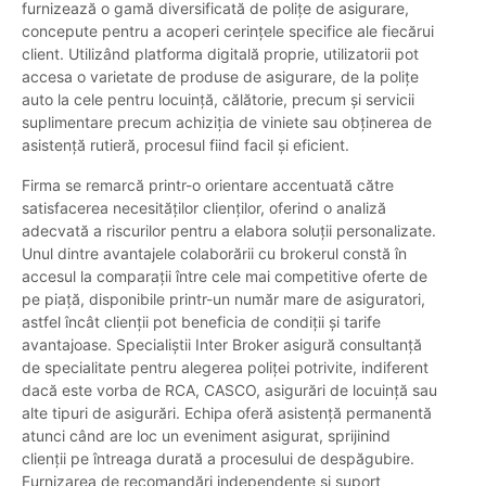
furnizează o gamă diversificată de polițe de asigurare,
concepute pentru a acoperi cerințele specifice ale fiecărui
client. Utilizând platforma digitală proprie, utilizatorii pot
accesa o varietate de produse de asigurare, de la polițe
auto la cele pentru locuință, călătorie, precum și servicii
suplimentare precum achiziția de viniete sau obținerea de
asistență rutieră, procesul fiind facil și eficient.
Firma se remarcă printr-o orientare accentuată către
satisfacerea necesităților clienților, oferind o analiză
adecvată a riscurilor pentru a elabora soluții personalizate.
Unul dintre avantajele colaborării cu brokerul constă în
accesul la comparații între cele mai competitive oferte de
pe piață, disponibile printr-un număr mare de asiguratori,
astfel încât clienții pot beneficia de condiții și tarife
avantajoase. Specialiștii Inter Broker asigură consultanță
de specialitate pentru alegerea poliței potrivite, indiferent
dacă este vorba de RCA, CASCO, asigurări de locuință sau
alte tipuri de asigurări. Echipa oferă asistență permanentă
atunci când are loc un eveniment asigurat, sprijinind
clienții pe întreaga durată a procesului de despăgubire.
Furnizarea de recomandări independente și suport