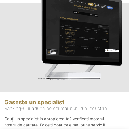
Gasește un specialist
Ranking-ul îi adună pe cei mai buni din industrie
Cauți un specialist in apropierea ta? Verificați motorul
nostru de căutare. Folosiți doar cele mai bune servicii!