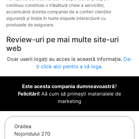
continuu constituie o trăsătură cheie a serviciilor,
accentuând dorința companiei de a conferi clienților
siguranță și liniște în toate etapele interacțiunii cu
produsele de asigurare.
Review-uri pe mai multe site-uri
web
Doar userii logați au acces la această informație.
Da-
ți click aici pentru a vă loga.
Este acesta compania dumneavoastră
?
Felicitări!
Aă cum să primești materialele de
marketing
Oradea
Nojoridului 270