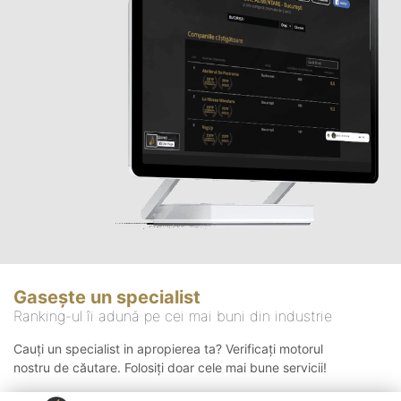
Gasește un specialist
Ranking-ul îi adună pe cei mai buni din industrie
Cauți un specialist in apropierea ta? Verificați motorul
nostru de căutare. Folosiți doar cele mai bune servicii!