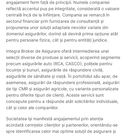
angajament ferm față de principii. Numele companiei
reflectă accentul pus pe integritate, considerată o valoare
centrală încă de la înființare. Compania se remarcă în
sectorul financiar prin furnizarea de consultanță și
propunerea unor soluții adaptate nevoilor variate din
domeniul asigurărilor, dorind să devină prima opțiune atât
pentru persoane fizice, cât și pentru entități juridice.
Integra Broker de Asigurare oferă intermedierea unei
selecții diverse de produse și servicii, acoperind segmente
precum asigurările auto (RCA, CASCO), polițele pentru
locuințe și bunuri, asigurările de răspundere civilă,
asigurările de sănătate și viață. În portofoliul său apar, de
asemenea, asigurări de răspundere profesională, asigurări
de tip CMR și asigurări agricole, cu variante personalizate
pentru diferite tipuri de clienți. Aceste servicii sunt
concepute pentru a răspunde atât solicitărilor individuale,
cât și celor ale companiilor.
Societatea își manifestă angajamentul prin atenția
acordată cerințelor clienților și partenerilor, orientându-se
spre identificarea celor mai optime soluții de asigurare și