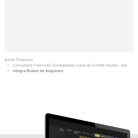
Șoimii Financiari
Consultanți Financiari, Contabilitate, Case de Schimb Valutar - Iaşi
Integra Broker de Asigurare