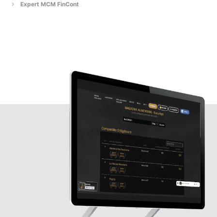
Expert MCM FinCont