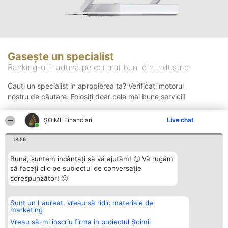
Gasește un specialist
Ranking-ul îi adună pe cei mai buni din industrie
Cauți un specialist in apropierea ta? Verificați motorul
nostru de căutare. Folosiți doar cele mai bune servicii!
ȘOIMII Financiari
Live chat
Căutare
18:56
Bună, suntem încântați să vă ajutăm! 🙂 Vă rugăm
să faceți clic pe subiectul de conversație
corespunzător! 🙂
Sunt un Laureat, vreau să ridic materiale de
Organizator Ranking
Plebiscyt
Contact
marketing
BRIGHT SOLUTIONS BR SRL
Câștigătorii
Contact
Aleea Timisul De Sus 2 Bl. A30
Lista Tuturor
Vreau să-mi înscriu firma in proiectul Șoimii
Sc. A Et. 4 Ap. 13 Cod 061952
Laureaților