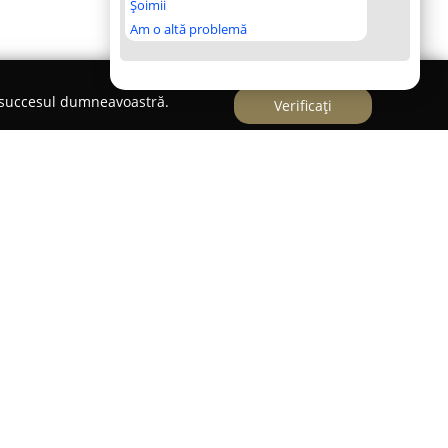
Șoimii
Am o altă problemă
e succesul dumneavoastră.
Verificați
anța
e douăzeci de ani în sectorul financiar-bancar,
de soluții de creditare adaptate nevoilor diverse
 dispoziție servicii ce facilitează accesul atât
entru întreprinderile mici și mijlocii la opțiuni de
te cerințelor individuale.
nă clienții prin consultanță pe tot parcursul