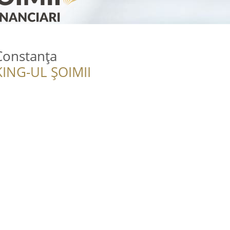
Constanța
ING-UL ȘOIMII