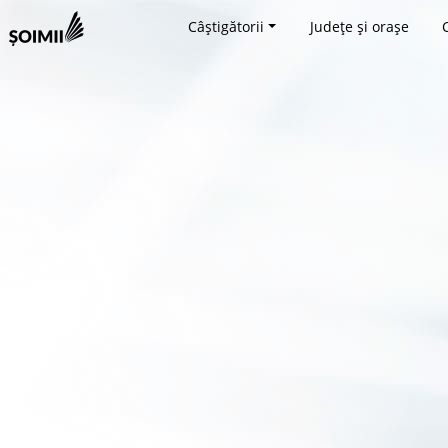
Câștigătorii
Județe și orașe