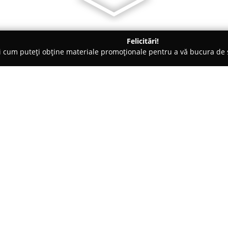
Felicitări!
ți cum puteți obține materiale promoționale pentru a vă bucura d
litate, Case de Schimb Valutar - Constanţa
Credit Accept Const
Despre companie:
Credit Accept
activează de pest
specializându-se în furnizarea 
ale clienților. Compania pune la
pentru persoane fizice, cât și p
finanțare personalizate, potrivi
O echipă de profesioniști spriji