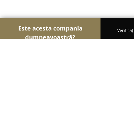
Este acesta compania
Verifica
dumneavoastră?
Șoimii Financiari
Consultanți Financiari, Contabi
Credit Accept Constanța
8.8
(12)
Constanţa, Str. Zburatorului Nr. 4