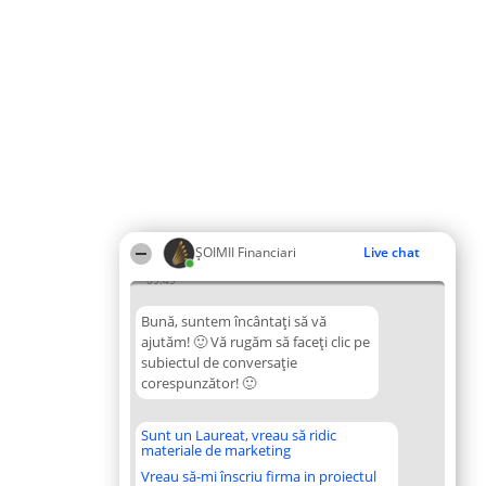
ȘOIMII Financiari
Live chat
09:49
Bună, suntem încântați să vă
ajutăm! 🙂 Vă rugăm să faceți clic pe
subiectul de conversație
corespunzător! 🙂
Sunt un Laureat, vreau să ridic
materiale de marketing
Vreau să-mi înscriu firma in proiectul