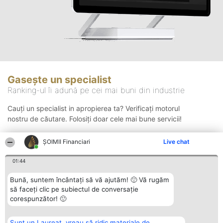
Gasește un specialist
Ranking-ul îi adună pe cei mai buni din industrie
Cauți un specialist in apropierea ta? Verificați motorul
nostru de căutare. Folosiți doar cele mai bune servicii!
ȘOIMII Financiari
Live chat
Căutare
01:44
Bună, suntem încântați să vă ajutăm! 🙂 Vă rugăm
să faceți clic pe subiectul de conversație
corespunzător! 🙂
Sunt un Laureat, vreau să ridic materiale de