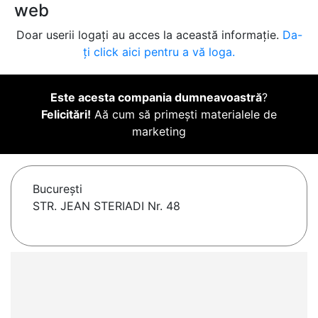
web
Doar userii logați au acces la această informație.
Da-
ți click aici pentru a vă loga.
Este acesta compania dumneavoastră
?
Felicitări!
Aă cum să primești materialele de
marketing
Bucureşti
STR. JEAN STERIADI Nr. 48