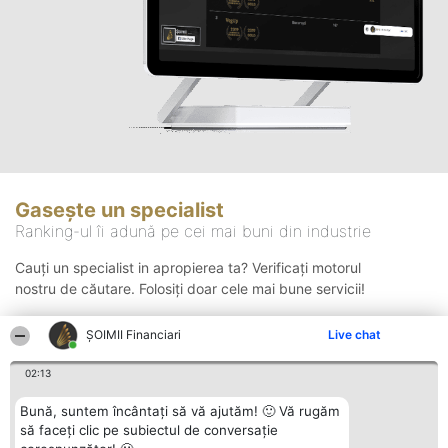
Gasește un specialist
Ranking-ul îi adună pe cei mai buni din industrie
Cauți un specialist in apropierea ta? Verificați motorul
nostru de căutare. Folosiți doar cele mai bune servicii!
ȘOIMII Financiari
Live chat
Căutare
02:13
Bună, suntem încântați să vă ajutăm! 🙂 Vă rugăm
să faceți clic pe subiectul de conversație