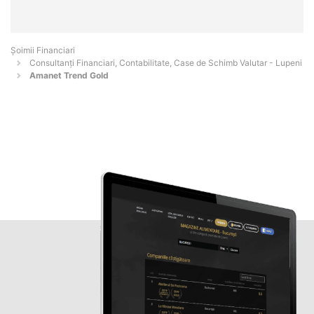
Șoimii Financiari
Consultanți Financiari, Contabilitate, Case de Schimb Valutar - Lupeni
Amanet Trend Gold