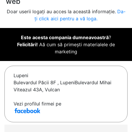
web
Doar userii logați au acces la această informație.
Da-
ți click aici pentru a vă loga.
Este acesta compania dumneavoastră
?
Felicitări!
Aă cum să primești materialele de
marketing
Lupeni
Bulevardul Păcii 8F , LupeniBulevardul Mihai
Viteazul 43A, Vulcan
Vezi profilul firmei pe