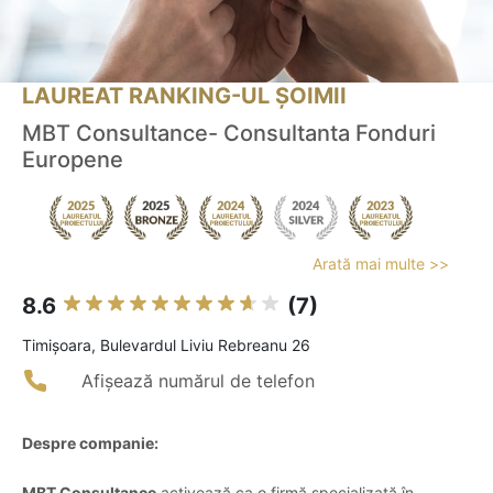
LAUREAT RANKING-UL ȘOIMII
MBT Consultance- Consultanta Fonduri
Europene
Arată mai multe >>
8.6
(7)
Timişoara, Bulevardul Liviu Rebreanu 26
Afișează numărul de telefon
Despre companie:
MBT Consultance
activează ca o firmă specializată în