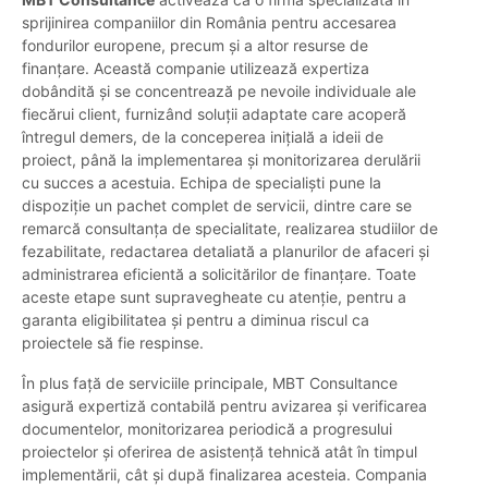
sprijinirea companiilor din România pentru accesarea
fondurilor europene, precum și a altor resurse de
finanțare. Această companie utilizează expertiza
dobândită și se concentrează pe nevoile individuale ale
fiecărui client, furnizând soluții adaptate care acoperă
întregul demers, de la conceperea inițială a ideii de
proiect, până la implementarea și monitorizarea derulării
cu succes a acestuia. Echipa de specialiști pune la
dispoziție un pachet complet de servicii, dintre care se
remarcă consultanța de specialitate, realizarea studiilor de
fezabilitate, redactarea detaliată a planurilor de afaceri și
administrarea eficientă a solicitărilor de finanțare. Toate
aceste etape sunt supravegheate cu atenție, pentru a
garanta eligibilitatea și pentru a diminua riscul ca
proiectele să fie respinse.
În plus față de serviciile principale, MBT Consultance
asigură expertiză contabilă pentru avizarea și verificarea
documentelor, monitorizarea periodică a progresului
proiectelor și oferirea de asistență tehnică atât în timpul
implementării, cât și după finalizarea acesteia. Compania