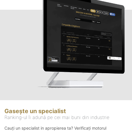
Gasește un specialist
Ranking-ul îi adună pe cei mai buni din industrie
Cauți un specialist in apropierea ta? Verificați motorul