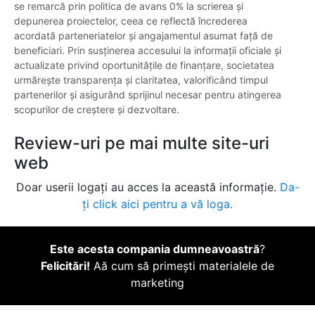
se remarcă prin politica de avans 0% la scrierea și
depunerea proiectelor, ceea ce reflectă încrederea
acordată parteneriatelor și angajamentul asumat față de
beneficiari. Prin susținerea accesului la informații oficiale și
actualizate privind oportunitățile de finanțare, societatea
urmărește transparența și claritatea, valorificând timpul
partenerilor și asigurând sprijinul necesar pentru atingerea
scopurilor de creștere și dezvoltare.
Review-uri pe mai multe site-uri
web
Doar userii logați au acces la această informație.
Da-
ți click aici pentru a vă loga.
Este acesta compania dumneavoastră
?
Felicitări!
Aă cum să primești materialele de
marketing