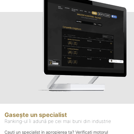
Gasește un specialist
Ranking-ul îi adună pe cei mai buni din industrie
Cauți un specialist in apropierea ta? Verificați motorul