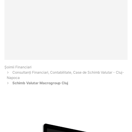
Șoimii Financiari
Consultanți Financiari, Contabilitate, Case de Schimb Valutar - Cluj-
Napoca
Schimb Valutar Macrogroup Cluj