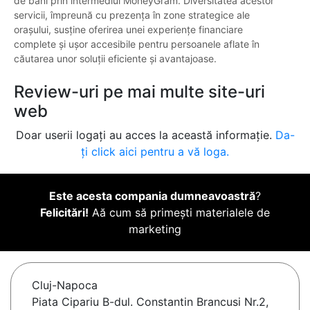
de bani prin intermediul MoneyGram. Diversitatea acestor
servicii, împreună cu prezența în zone strategice ale
orașului, susține oferirea unei experiențe financiare
complete și ușor accesibile pentru persoanele aflate în
căutarea unor soluții eficiente și avantajoase.
Review-uri pe mai multe site-uri
web
Doar userii logați au acces la această informație.
Da-
ți click aici pentru a vă loga.
Este acesta compania dumneavoastră
?
Felicitări!
Aă cum să primești materialele de
marketing
Cluj-Napoca
Piata Cipariu B-dul. Constantin Brancusi Nr.2,