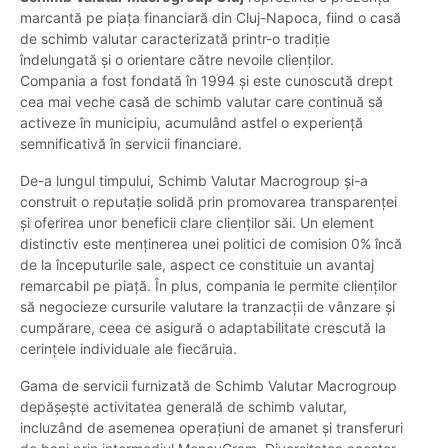
marcantă pe piața financiară din Cluj-Napoca, fiind o casă
de schimb valutar caracterizată printr-o tradiție
îndelungată și o orientare către nevoile clienților.
Compania a fost fondată în 1994 și este cunoscută drept
cea mai veche casă de schimb valutar care continuă să
activeze în municipiu, acumulând astfel o experiență
semnificativă în servicii financiare.
De-a lungul timpului, Schimb Valutar Macrogroup și-a
construit o reputație solidă prin promovarea transparenței
și oferirea unor beneficii clare clienților săi. Un element
distinctiv este menținerea unei politici de comision 0% încă
de la începuturile sale, aspect ce constituie un avantaj
remarcabil pe piață. În plus, compania le permite clienților
să negocieze cursurile valutare la tranzacții de vânzare și
cumpărare, ceea ce asigură o adaptabilitate crescută la
cerințele individuale ale fiecăruia.
Gama de servicii furnizată de Schimb Valutar Macrogroup
depășește activitatea generală de schimb valutar,
incluzând de asemenea operațiuni de amanet și transferuri