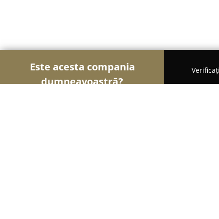
Este acesta compania
Verifica
dumneavoastră?
Șoimii Financiari
Consultanți Financiari, Contabi
Lilis Consulting