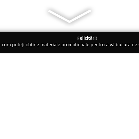
Felicitări!
ți cum puteți obține materiale promoționale pentru a vă bucura d
litate, Case de Schimb Valutar - Salonta
Lilis Consulting
Despre companie:
Lilis Consulting
oferă servicii a
adresate afacerilor care urmăr
bazează pe expertiza echipei s
tuturor aspectelor fiscale și c
Arată mai multe >>
vigoare din domeniul financiar