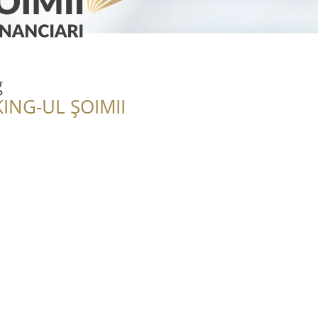
g
ING-UL ȘOIMII