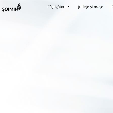
Câștigătorii
Județe și orașe