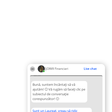
ȘOIMII Financiari
Live chat
22:58
Bună, suntem încântați să vă
ajutăm! 🙂 Vă rugăm să faceți clic pe
subiectul de conversație
corespunzător! 🙂
Sunt un Laureat, vreau să ridic