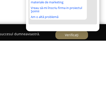
materiale de marketing
Vreau să-mi înscriu firma in proiectul
Șoimii
Am o altă problemă
e succesul dumneavoastră.
Verificați
vansate de contabilitate și consultanță financiară,
esc eficiență și conformitate legală. Compania se
ale pentru a asigura gestionarea corectă a
ontabile relevante, respectând reglementările în
.