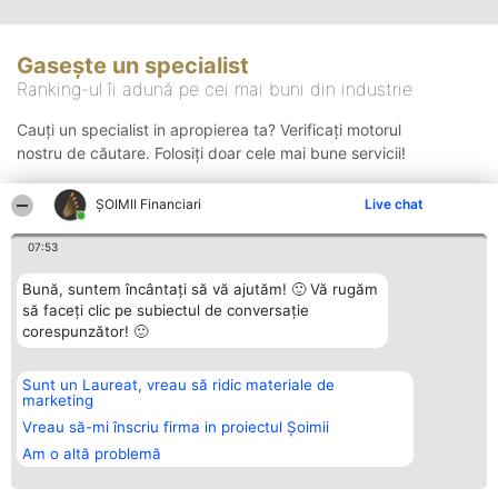
Gasește un specialist
Ranking-ul îi adună pe cei mai buni din industrie
Cauți un specialist in apropierea ta? Verificați motorul
nostru de căutare. Folosiți doar cele mai bune servicii!
ȘOIMII Financiari
Live chat
Căutare
07:53
Bună, suntem încântați să vă ajutăm! 🙂 Vă rugăm
să faceți clic pe subiectul de conversație
corespunzător! 🙂
Sunt un Laureat, vreau să ridic materiale de
Organizator Ranking
Plebiscyt
Contact
marketing
BRIGHT SOLUTIONS BR SRL
Câștigătorii
Contact
Aleea Timisul De Sus 2 Bl. A30
Lista Tuturor
Vreau să-mi înscriu firma in proiectul Șoimii
Sc. A Et. 4 Ap. 13 Cod 061952
Laureaților
Am o altă problemă
București
Reguli
CUI 36737675
Statut
tel: +40 770 990 492
Politica de