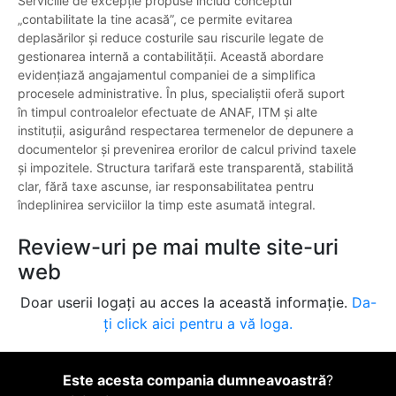
Serviciile de excepție propuse includ conceptul
„contabilitate la tine acasă”, ce permite evitarea
deplasărilor și reduce costurile sau riscurile legate de
gestionarea internă a contabilității. Această abordare
evidențiază angajamentul companiei de a simplifica
procesele administrative. În plus, specialiștii oferă suport
în timpul controalelor efectuate de ANAF, ITM și alte
instituții, asigurând respectarea termenelor de depunere a
documentelor și prevenirea erorilor de calcul privind taxele
și impozitele. Structura tarifară este transparentă, stabilită
clar, fără taxe ascunse, iar responsabilitatea pentru
îndeplinirea serviciilor la timp este asumată integral.
Review-uri pe mai multe site-uri
web
Doar userii logați au acces la această informație.
Da-
ți click aici pentru a vă loga.
Este acesta compania dumneavoastră
?