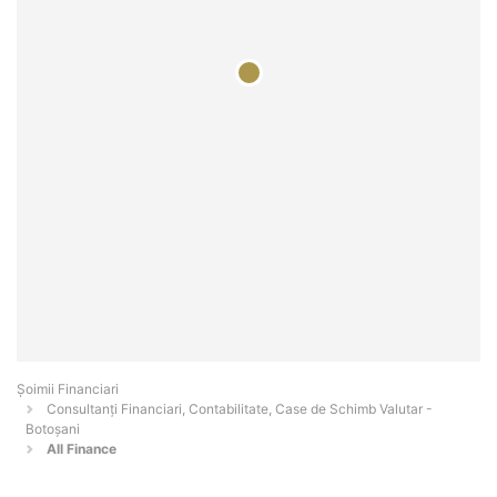
Șoimii Financiari
Consultanți Financiari, Contabilitate, Case de Schimb Valutar -
Botoşani
All Finance