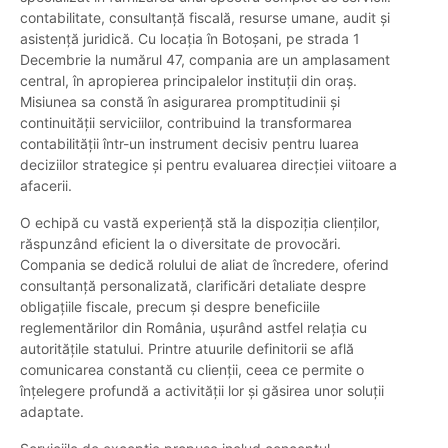
contabilitate, consultanță fiscală, resurse umane, audit și
asistență juridică. Cu locația în Botoșani, pe strada 1
Decembrie la numărul 47, compania are un amplasament
central, în apropierea principalelor instituții din oraș.
Misiunea sa constă în asigurarea promptitudinii și
continuității serviciilor, contribuind la transformarea
contabilității într-un instrument decisiv pentru luarea
deciziilor strategice și pentru evaluarea direcției viitoare a
afacerii.
O echipă cu vastă experiență stă la dispoziția clienților,
răspunzând eficient la o diversitate de provocări.
Compania se dedică rolului de aliat de încredere, oferind
consultanță personalizată, clarificări detaliate despre
obligațiile fiscale, precum și despre beneficiile
reglementărilor din România, ușurând astfel relația cu
autoritățile statului. Printre atuurile definitorii se află
comunicarea constantă cu clienții, ceea ce permite o
înțelegere profundă a activității lor și găsirea unor soluții
adaptate.