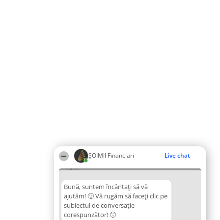
ȘOIMII Financiari
Live chat
16:17
Bună, suntem încântați să vă
ajutăm! 🙂 Vă rugăm să faceți clic pe
subiectul de conversație
corespunzător! 🙂