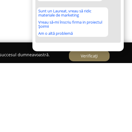
Sunt un Laureat, vreau să ridic
materiale de marketing
Vreau să-mi înscriu firma in proiectul
Șoimii
Am o altă problemă
e succesul dumneavoastră.
Verificați
ing
mă specializată în consultanță privind finanțările
-țintă întreprinderile mici și mijlocii din
remarcă prin experiența acumulată și