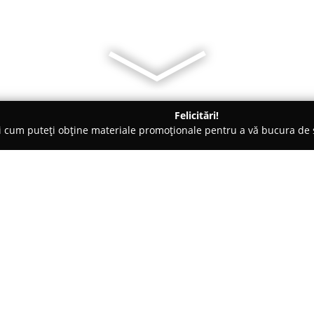
Felicitări!
ți cum puteți obține materiale promoționale pentru a vă bucura d
ilitate, Case de Schimb Valutar - Cluj-Napoca
Cleverbiz Consult
Despre companie:
Cleverbiz Consulting
este o fir
nerambursabile, având ca public
România. Echipa companiei se 