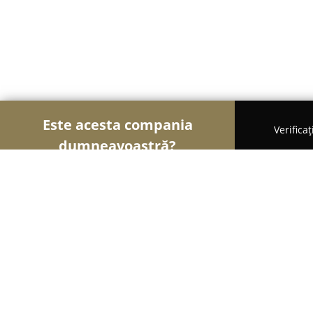
Este acesta compania
Verifica
dumneavoastră?
Șoimii Financiari
Consultanți Financiari, Contab
Cleverbiz Consulting