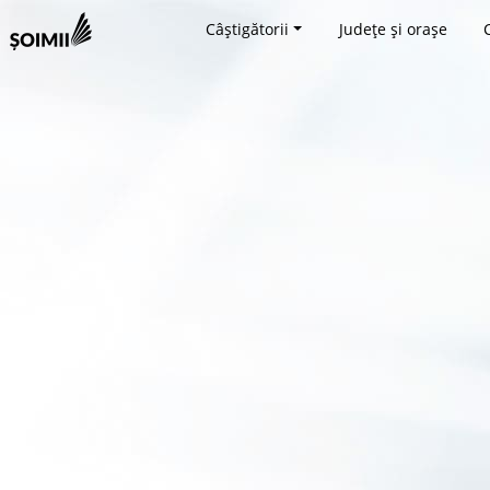
Câștigătorii
Județe și orașe