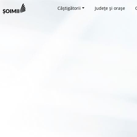
Câștigătorii
Județe și orașe