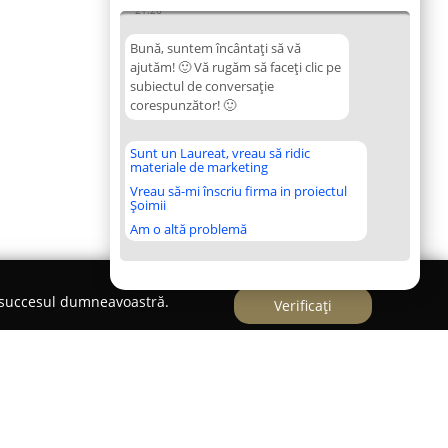
21:26
Bună, suntem încântați să vă
ajutăm! 🙂 Vă rugăm să faceți clic pe
subiectul de conversație
corespunzător! 🙂
Sunt un Laureat, vreau să ridic
materiale de marketing
Vreau să-mi înscriu firma in proiectul
Șoimii
Am o altă problemă
e succesul dumneavoastră.
Verificați
rad - Nyari Marinela