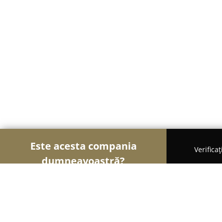
Este acesta compania
Verifica
dumneavoastră?
Șoimii Financiari
Consultanți Financiari, Contabi