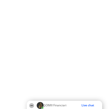
ȘOIMII Financiari
Live chat