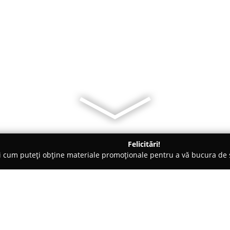
Felicitări!
ți cum puteți obține materiale promoționale pentru a vă bucura d
litate, Case de Schimb Valutar - Arad
Cabinet Expert Contabil A