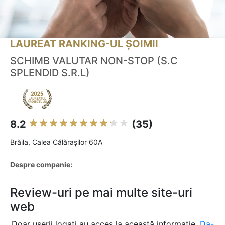
LAUREAT RANKING-UL ȘOIMII
SCHIMB VALUTAR NON-STOP (S.C
SPLENDID S.R.L)
8.2
(35)
Brăila, Calea Călărașilor 60A
Despre companie:
Review-uri pe mai multe site-uri
web
Doar userii logați au acces la această informație.
Da-