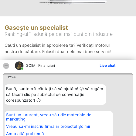
Gasește un specialist
Ranking-ul îi adună pe cei mai buni din industrie
Cauți un specialist in apropierea ta? Verificați motorul
nostru de căutare. Folosiți doar cele mai bune servicii!
ȘOIMII Financiari
Live chat
Căutare
12:49
Bună, suntem încântați să vă ajutăm! 🙂 Vă rugăm
să faceți clic pe subiectul de conversație
corespunzător! 🙂
Sunt un Laureat, vreau să ridic materiale de
Organizator Ranking
Plebiscyt
Contact
marketing
BRIGHT SOLUTIONS BR SRL
Câștigătorii
Contact
Aleea Timisul De Sus 2 Bl. A30
Lista Tuturor
Vreau să-mi înscriu firma in proiectul Șoimii
Sc. A Et. 4 Ap. 13 Cod 061952
Laureaților
Am o altă problemă
București
Reguli