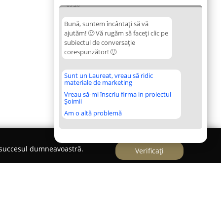
09:26
Bună, suntem încântați să vă
ajutăm! 🙂 Vă rugăm să faceți clic pe
subiectul de conversație
corespunzător! 🙂
Sunt un Laureat, vreau să ridic
materiale de marketing
Vreau să-mi înscriu firma in proiectul
Șoimii
Am o altă problemă
e succesul dumneavoastră.
Verificați
R.L.