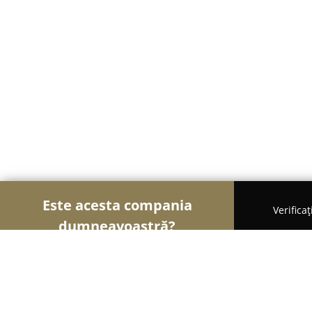
Este acesta compania
Verifica
dumneavoastră?
Șoimii Financiari
Consultanți Financiari, Contab