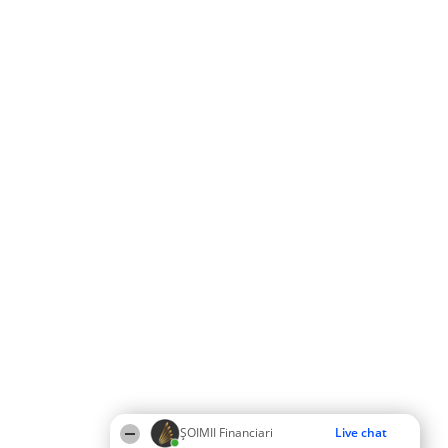
ȘOIMII Financiari
Live chat