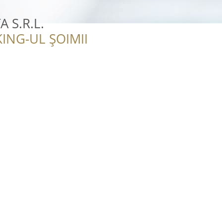
 S.R.L.
ING-UL ȘOIMII