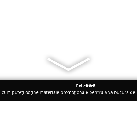
Felicitări!
ți cum puteți obține materiale promoționale pentru a vă bucura d
ilitate, Case de Schimb Valutar - Dumbrăviţa
P & S FINCONTA S.