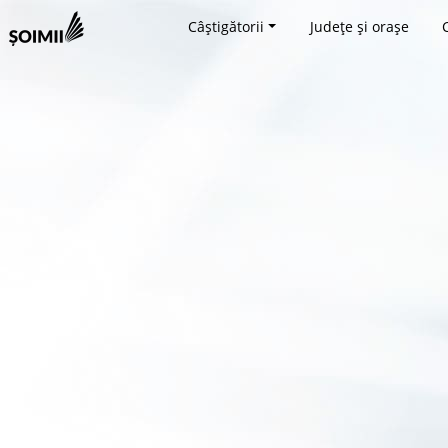
Câștigătorii
Județe și orașe