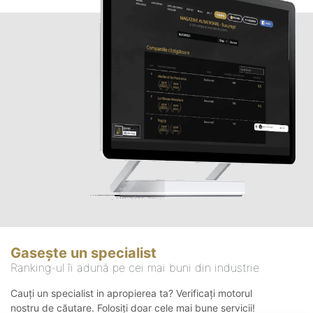
Gasește un specialist
Ranking-ul îi adună pe cei mai buni din industrie
Cauți un specialist in apropierea ta? Verificați motorul
nostru de căutare. Folosiți doar cele mai bune servicii!