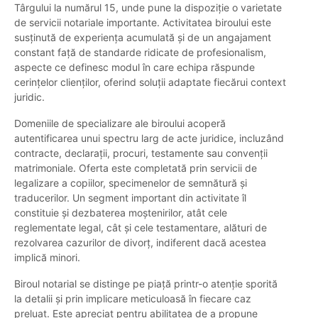
Târgului la numărul 15, unde pune la dispoziție o varietate
de servicii notariale importante. Activitatea biroului este
susținută de experiența acumulată și de un angajament
constant față de standarde ridicate de profesionalism,
aspecte ce definesc modul în care echipa răspunde
cerințelor clienților, oferind soluții adaptate fiecărui context
juridic.
Domeniile de specializare ale biroului acoperă
autentificarea unui spectru larg de acte juridice, incluzând
contracte, declarații, procuri, testamente sau convenții
matrimoniale. Oferta este completată prin servicii de
legalizare a copiilor, specimenelor de semnătură și
traducerilor. Un segment important din activitate îl
constituie și dezbaterea moștenirilor, atât cele
reglementate legal, cât și cele testamentare, alături de
rezolvarea cazurilor de divorț, indiferent dacă acestea
implică minori.
Biroul notarial se distinge pe piață printr-o atenție sporită
la detalii și prin implicare meticuloasă în fiecare caz
preluat. Este apreciat pentru abilitatea de a propune