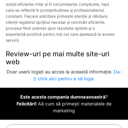
soluții eficiente chiar și în circumstanțe complicate, fapt
care se reflectă în promptitudinea și profesionalismul
constant. Fiecare solicitare primește atenție și răbdare,
clienții regăsind sprijinul necesar și rezolvări eficiente,
procesul fiind orientat spre rezultate optime și o
experiență pozitivă pentru toți cei care apelează la aceste
servicii.
Review-uri pe mai multe site-uri
web
Doar userii logați au acces la această informație.
Da-
ți click aici pentru a vă loga.
Este acesta compania dumneavoastră
?
Felicitări!
Aă cum să primești materialele de
marketing