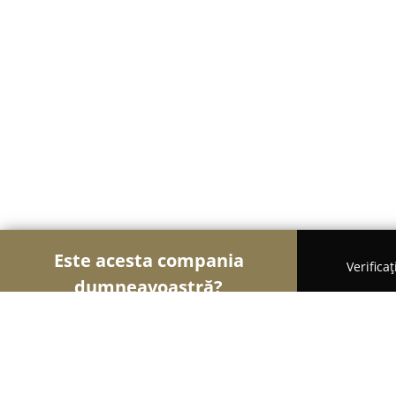
Este acesta compania
Verifica
dumneavoastră?
Șoimii Financiari
Consultanți Financiari, Contabi