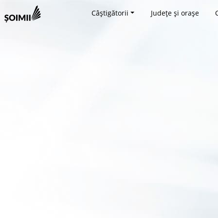
Câștigătorii
Județe și orașe