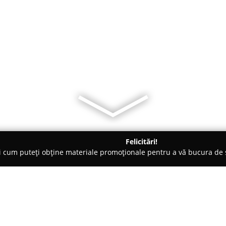
Felicitări!
ți cum puteți obține materiale promoționale pentru a vă bucura d
litate, Case de Schimb Valutar - Bucureşti
DELEANU ST. ADRIA