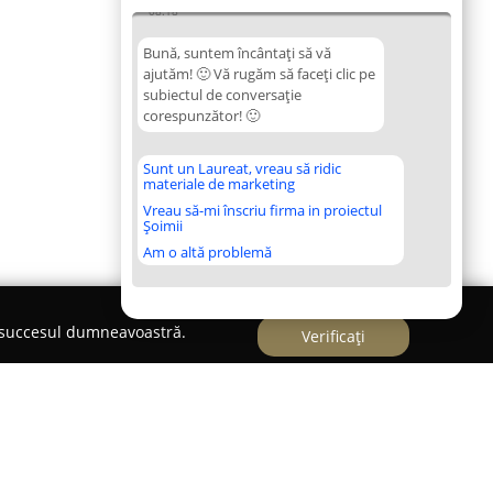
08:18
Bună, suntem încântați să vă
ajutăm! 🙂 Vă rugăm să faceți clic pe
subiectul de conversație
corespunzător! 🙂
Sunt un Laureat, vreau să ridic
materiale de marketing
Vreau să-mi înscriu firma in proiectul
Șoimii
Am o altă problemă
e succesul dumneavoastră.
Verificați
NA