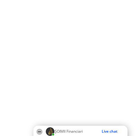
ȘOIMII Financiari
Live chat