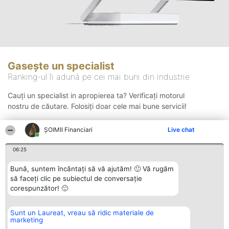
Gasește un specialist
Ranking-ul îi adună pe cei mai buni din industrie
Cauți un specialist in apropierea ta? Verificați motorul
nostru de căutare. Folosiți doar cele mai bune servicii!
ȘOIMII Financiari
Live chat
Căutare
06:25
Bună, suntem încântați să vă ajutăm! 🙂 Vă rugăm
să faceți clic pe subiectul de conversație
corespunzător! 🙂
Sunt un Laureat, vreau să ridic materiale de
Organizator Ranking
Plebiscyt
Contact
marketing
BRIGHT SOLUTIONS BR SRL
Câștigătorii
Contact
Aleea Timisul De Sus 2 Bl. A30
Lista Tuturor