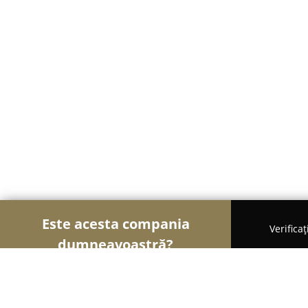
Este acesta compania
Verifica
dumneavoastră?
Șoimii Financiari
Consultanți Financiari, Contabi