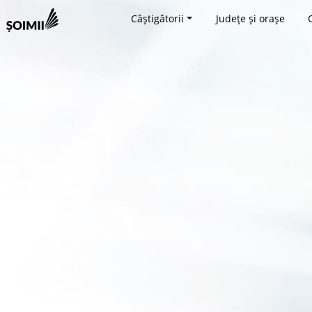
Câștigătorii
Județe și orașe