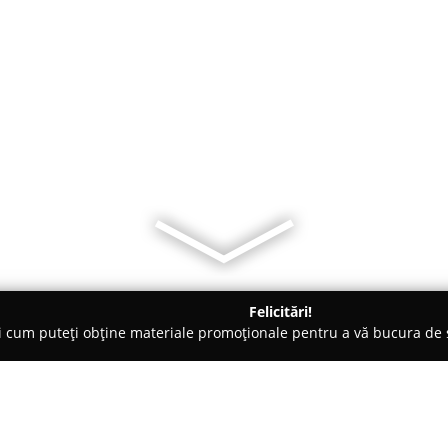
Felicitări!
ți cum puteți obține materiale promoționale pentru a vă bucura d
litate, Case de Schimb Valutar - Dorohoi
Servicii de contabilita