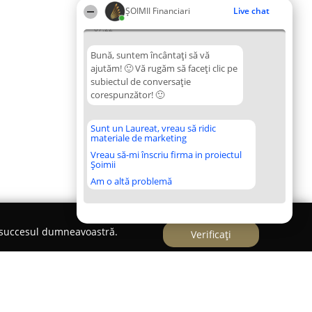
ȘOIMII Financiari
Live chat
07:22
Bună, suntem încântați să vă
ajutăm! 🙂 Vă rugăm să faceți clic pe
subiectul de conversație
corespunzător! 🙂
Sunt un Laureat, vreau să ridic
materiale de marketing
Vreau să-mi înscriu firma in proiectul
Șoimii
Am o altă problemă
e succesul dumneavoastră.
Verificați
te Dorohoi