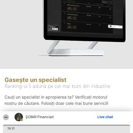
Gasește un specialist
Ranking-ul îi adună pe cei mai buni din industrie
Cauți un specialist in apropierea ta? Verificați motorul
nostru de căutare. Folosiți doar cele mai bune servicii!
ȘOIMII Financiari
Live chat
Căutare
16:31