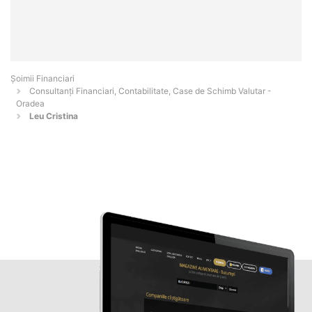
Șoimii Financiari
Consultanți Financiari, Contabilitate, Case de Schimb Valutar -
Oradea
Leu Cristina