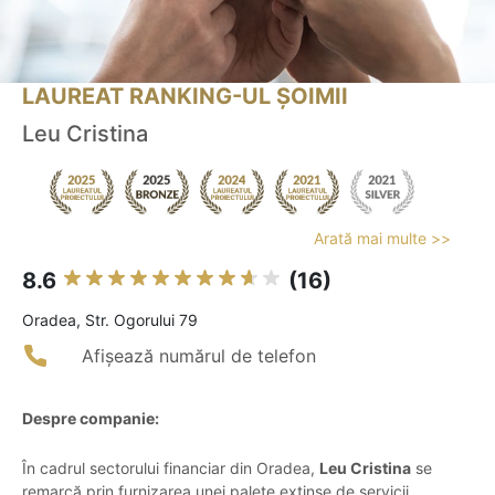
LAUREAT RANKING-UL ȘOIMII
Leu Cristina
Arată mai multe >>
8.6
(16)
Oradea, Str. Ogorului 79
Afișează numărul de telefon
Despre companie:
În cadrul sectorului financiar din Oradea,
Leu Cristina
se
remarcă prin furnizarea unei palete extinse de servicii