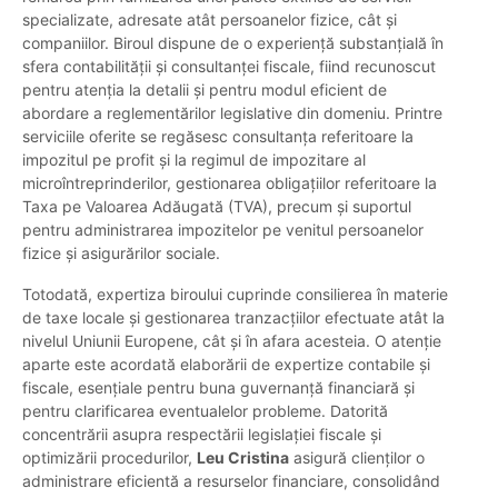
specializate, adresate atât persoanelor fizice, cât și
companiilor. Biroul dispune de o experiență substanțială în
sfera contabilității și consultanței fiscale, fiind recunoscut
pentru atenția la detalii și pentru modul eficient de
abordare a reglementărilor legislative din domeniu. Printre
serviciile oferite se regăsesc consultanța referitoare la
impozitul pe profit și la regimul de impozitare al
microîntreprinderilor, gestionarea obligațiilor referitoare la
Taxa pe Valoarea Adăugată (TVA), precum și suportul
pentru administrarea impozitelor pe venitul persoanelor
fizice și asigurărilor sociale.
Totodată, expertiza biroului cuprinde consilierea în materie
de taxe locale și gestionarea tranzacțiilor efectuate atât la
nivelul Uniunii Europene, cât și în afara acesteia. O atenție
aparte este acordată elaborării de expertize contabile și
fiscale, esențiale pentru buna guvernanță financiară și
pentru clarificarea eventualelor probleme. Datorită
concentrării asupra respectării legislației fiscale și
optimizării procedurilor,
Leu Cristina
asigură clienților o
administrare eficientă a resurselor financiare, consolidând