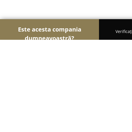
Este acesta compania
Verifica
dumneavoastră?
Șoimii Financiari
Consultanți Financiari, Contabi
LEXCONT CONSULT S.R.L.
8.7
(9)