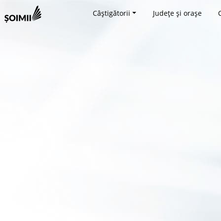
Câștigătorii
Județe și orașe