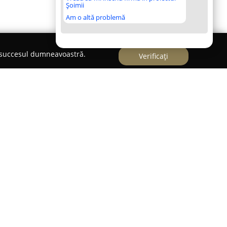
Șoimii
Am o altă problemă
e succesul dumneavoastră.
Verificați
L.
ietate specializată în contabilitate și expertiză
ui Experților Contabili și Contabililor Autorizați
dispune de o echipă cu peste zece ani de
ar-contabile, capabilă să furnizeze soluții ajustate
Orientată către prestarea unor servicii de calitate
ont Consult SRL urmărește să stabilească relații de
damentate pe încredere, respect reciproc și