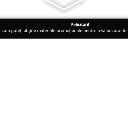
Felicitări!
ți cum puteți obține materiale promoționale pentru a vă bucura d
litate, Case de Schimb Valutar - Ploieşti
LEXCONT CONSULT S.R.
Despre companie:
Lexcont Consult SRL
este o soc
contabilă, fiind membră a Corpul
încă din anul 2004. Compania 
experiență în serviciile financi
Arată mai multe >>
la cerințele beneficiarilor săi. 
ridicată la tarife corecte, Lexc
colaborare pe termen lung, fun