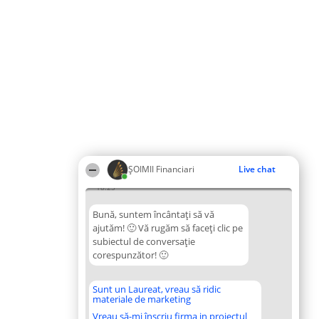
ȘOIMII Financiari
Live chat
18:23
Bună, suntem încântați să vă
ajutăm! 🙂 Vă rugăm să faceți clic pe
subiectul de conversație
corespunzător! 🙂
Sunt un Laureat, vreau să ridic
materiale de marketing
Vreau să-mi înscriu firma in proiectul