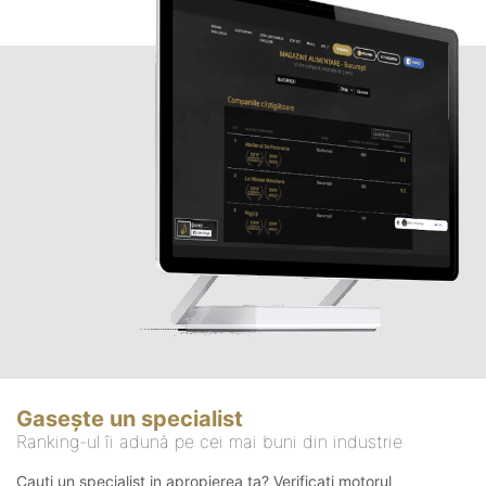
Gasește un specialist
Ranking-ul îi adună pe cei mai buni din industrie
Cauți un specialist in apropierea ta? Verificați motorul