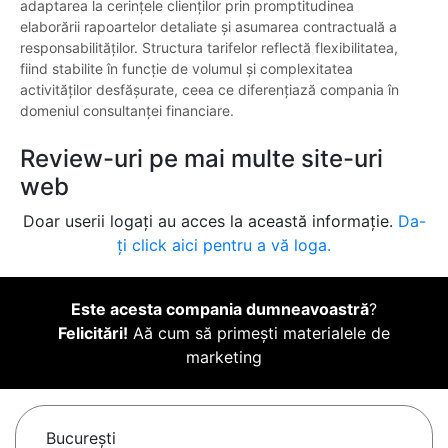
adaptarea la cerințele clienților prin promptitudinea
elaborării rapoartelor detaliate și asumarea contractuală a
responsabilităților. Structura tarifelor reflectă flexibilitatea,
fiind stabilite în funcție de volumul și complexitatea
activităților desfășurate, ceea ce diferențiază compania în
domeniul consultanței financiare.
Review-uri pe mai multe site-uri
web
Doar userii logați au acces la această informație.
Da-
ți click aici pentru a vă loga.
Este acesta compania dumneavoastră
?
Felicitări!
Aă cum să primești materialele de
marketing
Bucureşti