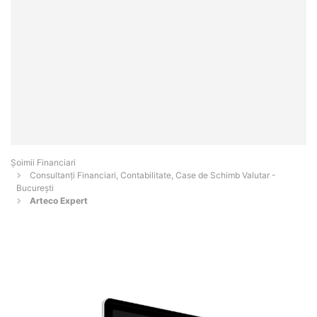
Șoimii Financiari
Consultanți Financiari, Contabilitate, Case de Schimb Valutar -
Bucureşti
Arteco Expert