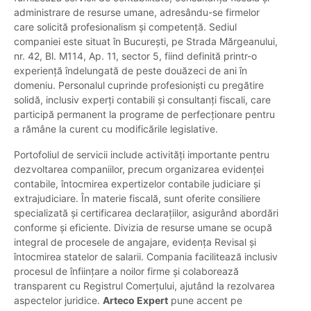
administrare de resurse umane, adresându-se firmelor
care solicită profesionalism și competență. Sediul
companiei este situat în București, pe Strada Mărgeanului,
nr. 42, Bl. M114, Ap. 11, sector 5, fiind definită printr-o
experiență îndelungată de peste douăzeci de ani în
domeniu. Personalul cuprinde profesioniști cu pregătire
solidă, inclusiv experți contabili și consultanți fiscali, care
participă permanent la programe de perfecționare pentru
a rămâne la curent cu modificările legislative.
Portofoliul de servicii include activități importante pentru
dezvoltarea companiilor, precum organizarea evidenței
contabile, întocmirea expertizelor contabile judiciare și
extrajudiciare. În materie fiscală, sunt oferite consiliere
specializată și certificarea declarațiilor, asigurând abordări
conforme și eficiente. Divizia de resurse umane se ocupă
integral de procesele de angajare, evidența Revisal și
întocmirea statelor de salarii. Compania facilitează inclusiv
procesul de înființare a noilor firme și colaborează
transparent cu Registrul Comerțului, ajutând la rezolvarea
aspectelor juridice.
Arteco Expert
pune accent pe