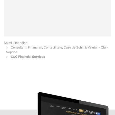
Șoimii Financiari
Consultanți Financiari, Contabilitate, Case de Schimb Valutar - Cluj-
Napoca
C&C Financial Services