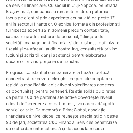
de servicii financiare. Cu sediul în Cluj-Napoca, pe Strada
Brașov nr. 2, compania se remarcă printr-un puternic
focus pe client și prin experiența acumulată de peste 17
ani în sectorul finanțelor. O echipă formată din profesioniști
furnizează expertiză în domenii precum contabilitate,
salarizare și administrare de personal, înființare de
societăți, management financiar și de business, optimizare
fiscală și de afaceri, audit, controlling, consultanță privind
fuziuni și achiziții, dar și asistență pentru elaborarea
dosarelor privind prețurile de transfer.
Progresul constant al companiei are la bază o politică
concentrată pe nevoile clienților, ce permite adaptarea
rapidă la modificările legislative și valorificarea acestora
ca oportunități pentru parteneri. Relația solidă cu o rețea
de peste 400 de parteneriate active dovedește nivelul
ridicat de încredere acordat firmei și valoarea adăugată
serviciilor sale. Ca membră a PrimeGlobal, asociație
financiară de nivel global ce reunește specialiști din peste
90 de țări, societatea C&C Financial Services beneficiază
de o abordare internațională și de acces la resurse