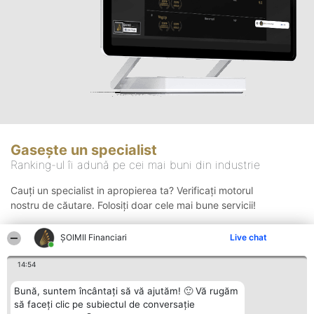
Gasește un specialist
Ranking-ul îi adună pe cei mai buni din industrie
Cauți un specialist in apropierea ta? Verificați motorul
nostru de căutare. Folosiți doar cele mai bune servicii!
ȘOIMII Financiari
Live chat
Căutare
14:54
Bună, suntem încântați să vă ajutăm! 🙂 Vă rugăm
să faceți clic pe subiectul de conversație