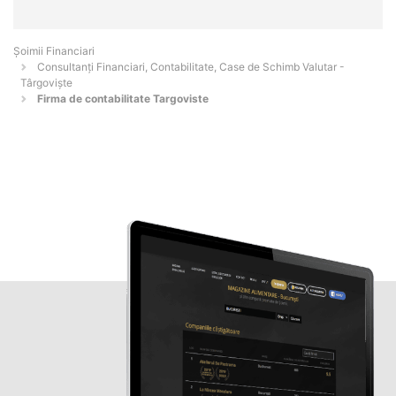
Șoimii Financiari
Consultanți Financiari, Contabilitate, Case de Schimb Valutar -
Târgovişte
Firma de contabilitate Targoviste