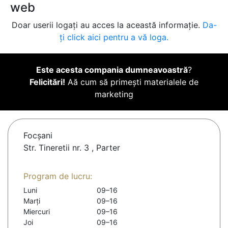
web
Doar userii logați au acces la această informație.
Da-
ți click aici pentru a vă loga.
Este acesta compania dumneavoastră
?
Felicitări!
Aă cum să primești materialele de
marketing
Focşani
Str. Tineretii nr. 3 , Parter
Program de lucru:
Luni
09–16
Marți
09–16
Miercuri
09–16
Joi
09–16