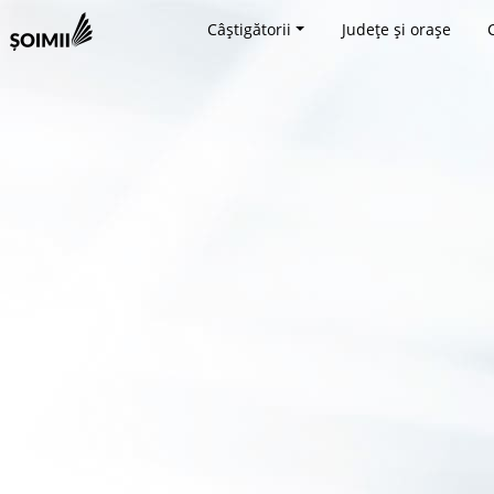
Câștigătorii
Județe și orașe