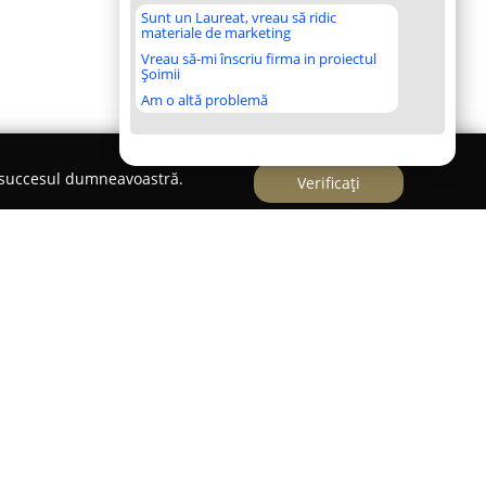
Sunt un Laureat, vreau să ridic
materiale de marketing
Vreau să-mi înscriu firma in proiectul
Șoimii
Am o altă problemă
e succesul dumneavoastră.
Verificați
e furnizarea de servicii de consultanță în
 domeniu de activitate facilitarea accesului la
te atât din surse europene, cât și din cele
 principal constă în consolidarea poziției de