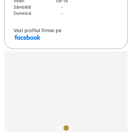
Vineri
08–16
Sâmbătă
-
Duminică
-
Vezi profilul firmei pe