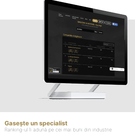
Gasește un specialist
Ranking-ul îi adună pe cei mai buni din industrie