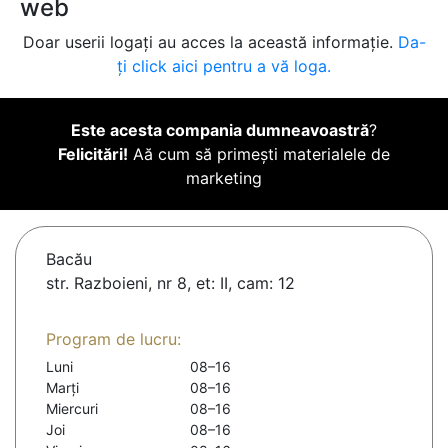
web
Doar userii logați au acces la această informație.
Da-
ți click aici pentru a vă loga.
Este acesta compania dumneavoastră
?
Felicitări!
Aă cum să primești materialele de
marketing
Bacău
str. Razboieni, nr 8, et: II, cam: 12
Program de lucru:
Luni
08–16
Marți
08–16
Miercuri
08–16
Joi
08–16