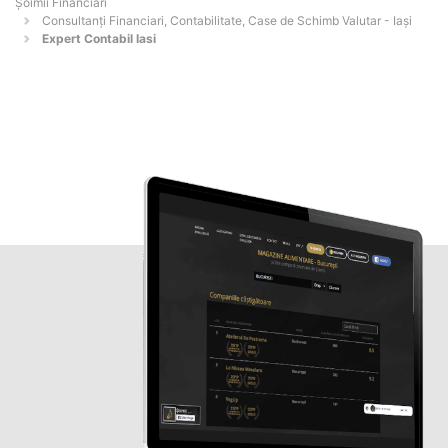
Șoimii Financiari
Consultanți Financiari, Contabilitate, Case de Schimb Valutar - Iaşi
Expert Contabil Iasi